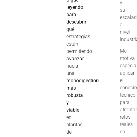
y
leyendo
su
para
escala
descubrir
a
qué
nivel
estrategias
industri
están
Me
permitiendo
motiva
avanzar
especia
hacia
aplicar
una
el
monodigestión
conoci
más
técnico
robusta
para
y
afronta
viable
retos
en
reales
plantas
en
de