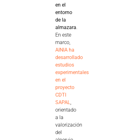
en el
entorno
de la
almazara
.
En este
marco,
AINIA ha
desarrollado
estudios
experimentales
en el
proyecto
CDTI
SAPAL
,
orientado
a la
valorización
del
alperujo