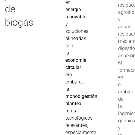
en
residuo
de
energía
agroind
renovable
biogás
y
y
aguas
soluciones
residua
alineadas
median
con
digesti
la
anaerob
economía
Mi
circular
.
formac
Sin
en
embargo,
el
la
ámbito
monodigestión
de
plantea
la
retos
ingenier
tecnológicos
químic
relevantes,
y
especialmente