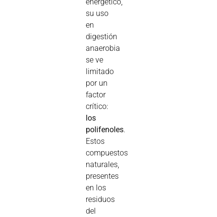
energético,
su uso
en
digestión
anaerobia
se ve
limitado
por un
factor
crítico:
los
polifenoles
.
Estos
compuestos
naturales,
presentes
en los
residuos
del