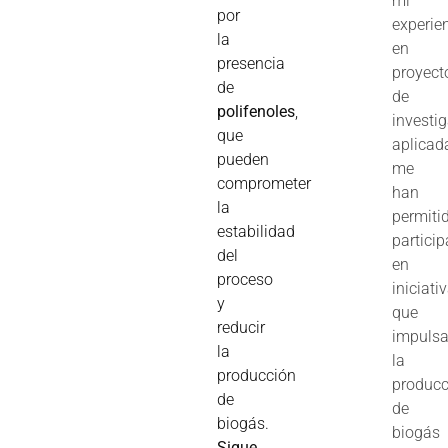
mi
por
experie
la
en
presencia
proyect
de
de
polifenoles
,
investi
que
aplicad
pueden
me
comprometer
han
la
permiti
estabilidad
particip
del
en
proceso
iniciati
y
que
reducir
impuls
la
la
producción
producc
de
de
biogás.
biogás
Sigue