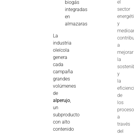
el
biogás
sector
integradas
energét
en
y
almazaras
medioam
La
contrib
industria
a
oleícola
mejorar
genera
la
cada
sosteni
campaña
y
grandes
la
volúmenes
eficienc
de
de
alperujo
,
los
un
proces
subproducto
a
con alto
través
contenido
del