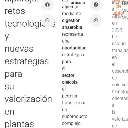
incorpo
de
artículo
de
alperujo
retos
a
bi
autor
mediante
AINIA
bi
digestión
tecnológicos
en
anaerobia
2023,
y
representa
he
una
estado
nuevas
oportunidad
trabaja
estratégica
en
estrategias
para
el
el
para
desarro
sector
de
oleícola
,
su
solucio
al
tecnoló
permitir
valorización
orienta
transformar
a
en
un
la
subproducto
valoriz
plantas
complejo
de