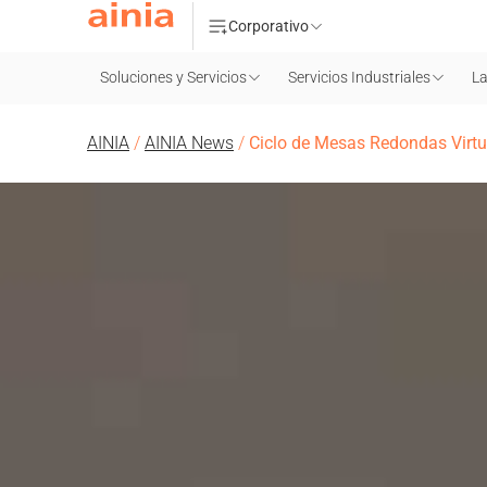
Corporativo
Soluciones y Servicios
Servicios Industriales
La
AINIA
/
AINIA News
/
Ciclo de Mesas Redondas Virtu