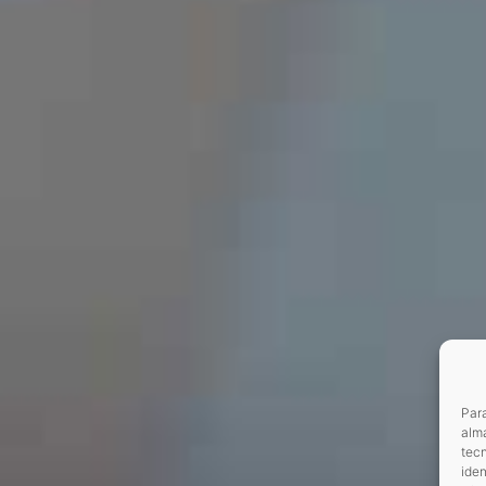
Para
alma
tec
iden