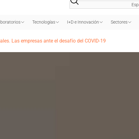
Esp
boratorios
Tecnologías
I+D e Innovación
Sectores
ales. Las empresas ante el desafío del COVID-19