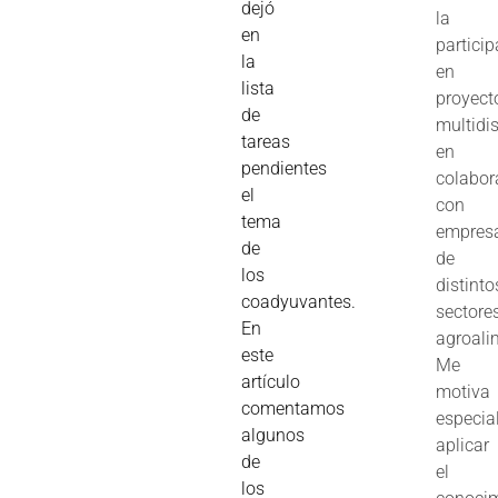
dejó
la
en
partici
la
en
lista
proyect
de
multidis
tareas
en
pendientes
colabor
el
con
tema
empres
de
de
los
distinto
coadyuvantes.
sectore
En
agroali
este
Me
artículo
motiva
comentamos
especia
algunos
aplicar
de
el
los