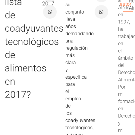
lista
a
Re
2017
autor
su
AINIA
Al
conjunto
de
en
lleva
1997,
coadyuvantes
años
he
demandando
trabaja
tecnológicos
una
en
regulación
el
de
más
ámbito
clara
alimentos
del
y
Derech
específica
en
Aliment
para
Por
el
2017?
mi
empleo
formac
de
en
los
Derech
coadyuvantes
y
tecnológicos,
mi
máxime