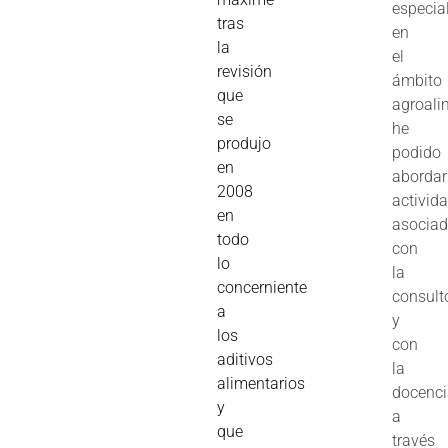
especia
tras
en
la
el
revisión
ámbito
que
agroali
se
he
produjo
podido
en
abordar
2008
activid
en
asocia
todo
con
lo
la
concerniente
consult
a
y
los
con
aditivos
la
alimentarios
docenc
y
a
que
través