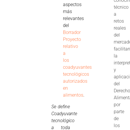
conoci
aspectos
técnico
más
a
relevantes
retos
del
reales
Borrador
del
Proyecto
mercad
relativo
facilita
a
la
los
interpre
coadyuvantes
y
tecnológicos
aplicac
autorizados
del
en
Derech
alimentos
.
Aliment
por
Se define
parte
Coadyuvante
de
tecnológico
los
a toda