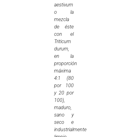
aestivum
o la
mezcla
de éste
con el
Triticum
durum,
en la
proporción
máxima
4:1 (80
por 100
y 20 por
100),
maduro,
sano y
seco e
industrialmente
limpio.