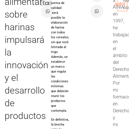
alimentaria
a
Re
2015
autor
norma de
AINIA
Al
calidad
sobre
será
en
posible la
1997,
elaboración
harinas
he
de harina
con todos
trabaja
impulsará
los cereales,
en
sin que esté
limitada al
el
la
trigo.
ámbito
Además, se
innovación
del
establece
un marco
Derech
que regula
y el
Aliment
las
condiciones
Por
mínimas
desarrollo
mi
que deberán
formac
reunir los
de
productos
en
que
Derech
contempla.
productos
y
En definitiva,
mi
la brecha