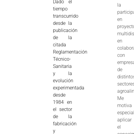
Dado el
la
tiempo
partici
transcurrido
en
desde la
proyect
publicación
multidis
de la
en
citada
colabor
Reglamentación
con
Técnico-
empres
Sanitaria
de
y la
distinto
evolución
sectore
experimentada
agroali
desde
Me
1984 en
motiva
el sector
especia
de la
aplicar
fabricación
el
y