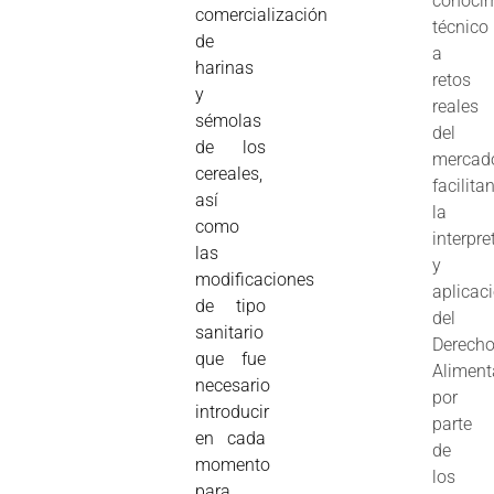
conoci
comercialización
técnico
de
a
harinas
retos
y
reales
sémolas
del
de los
mercad
cereales,
facilita
así
la
como
interpre
las
y
modificaciones
aplicac
de tipo
del
sanitario
Derech
que fue
Aliment
necesario
por
introducir
parte
en cada
de
momento
los
para