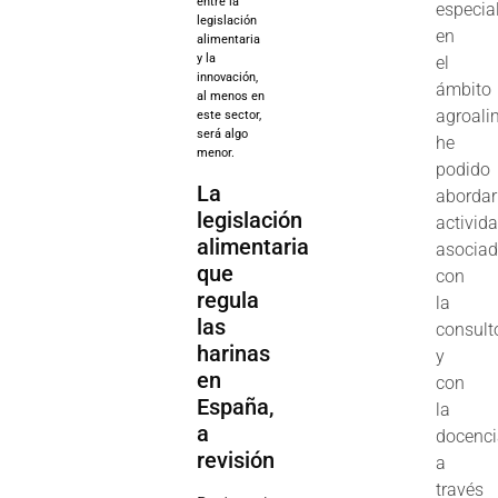
entre la
especia
legislación
en
alimentaria
y la
el
innovación,
ámbito
al menos en
agroali
este sector,
será algo
he
menor.
podido
La
abordar
legislación
activid
alimentaria
asocia
que
con
regula
la
las
consult
harinas
y
en
con
España,
la
a
docenc
revisión
a
través