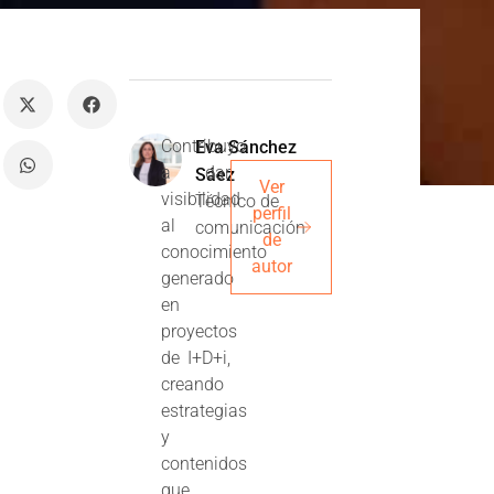
Contribuyo
Eva Sánchez
a dar
Sáez
Ver
visibilidad
Técnico de
perfil
al
comunicación
de
conocimiento
autor
generado
en
proyectos
de I+D+i,
creando
estrategias
y
contenidos
que