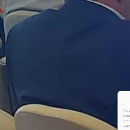
Para
alma
tec
iden