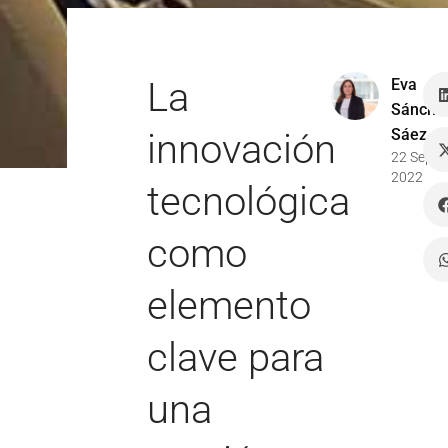
La
Eva
Sánche
Sáez
innovación
22 Sep
2022
tecnológica
como
elemento
clave para
una