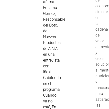
de
afirma
econom
Encarna
circular
Gómez,
en
Responsable
la
del Dpto.
cadena
de
de
Nuevos
valor
Productos
aliment
de AINIA,
y
en una
crear
entrevista
solucio
con
aliment
Iñaki
nutrici
Gabilondo
y
en el
funcion
programa
para
Cuando
satisfac
ya no
las
esté, En