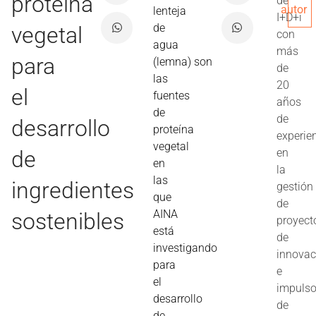
proteína
de
autor
lenteja
I+D+i
de
vegetal
con
agua
más
para
(lemna) son
de
las
20
el
fuentes
años
de
de
desarrollo
proteína
experie
vegetal
de
en
en
la
las
ingredientes
gestión
que
de
AINA
sostenibles
proyect
está
de
investigando
innovac
para
e
el
impuls
desarrollo
de
de