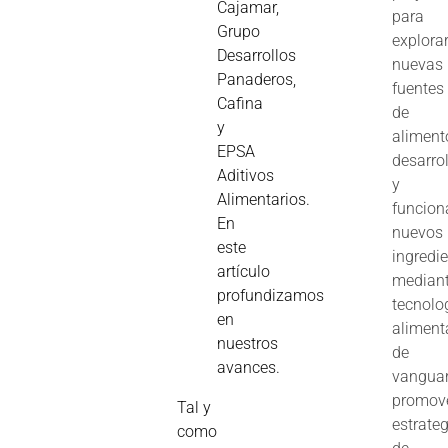
Cajamar,
para
Grupo
explora
Desarrollos
nuevas
Panaderos,
fuentes
Cafina
de
y
aliment
EPSA
desarrol
Aditivos
y
Alimentarios.
funcion
En
nuevos
este
ingredi
artículo
median
profundizamos
tecnolo
en
aliment
nuestros
de
avances.
vanguar
promov
Tal y
estrate
como