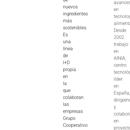
avance
nuevos
en
ingredientes
tecnolo
más
aliment
sostenibles.
Desde
Es
2002
una
trabajo
línea
en
de
AINIA,
I+D
centro
propia
tecnoló
en
líder
la
en
que
España
colaboran
dirigie
las
y
empresas
colabo
Grupo
en
Cooperativo
proyect