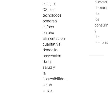
nuevas
el siglo
deman
XXI los
de
tecnólogos
los
pondrán
consum
el foco
y
en una
de
alimentación
sostenib
cualitativa,
donde la
prevención
de la
salud y
la
sostenibilidad
serán
clave.