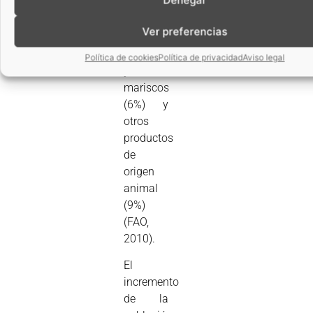
(18%),
lácteos
Ver preferencias
(10%),
pescados
Política de cookies
Política de privacidad
Aviso legal
y
mariscos
(6%) y
otros
productos
de
origen
animal
(9%)
(FAO,
2010).
El
incremento
de la