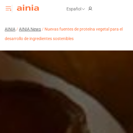
Español
AINIA
/
AINIA News
/
Nuevas fuentes de proteína vegetal para el
desarrollo de ingredientes sostenibles