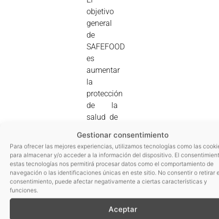
objetivo
general
de
SAFEFOOD
es
aumentar
la
protección
de la
salud de
los
Gestionar consentimiento
consumidores
Para ofrecer las mejores experiencias, utilizamos tecnologías como las cooki
a través
para almacenar y/o acceder a la información del dispositivo. El consentimien
del
estas tecnologías nos permitirá procesar datos como el comportamiento de
navegación o las identificaciones únicas en este sitio. No consentir o retirar e
desarrollo
consentimiento, puede afectar negativamente a ciertas características y
de
funciones.
nuevas
Aceptar
herramientas