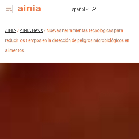
Español
AINIA
/
AINIA News
/
Nuevas herramientas tecnológicas para
reducir los tiempos en la detección de peligros microbiológicos en
alimentos