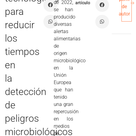
de 2022,
artículo
de
para
se han
autor
producido
reducir
diversas
alertas
los
alimentarias
de
tiempos
origen
microbiológico
en
en la
Unión
la
Europea
detección
que han
tenido
de
una gran
repercusión
peligros
en los
medios
microbiológicos
de