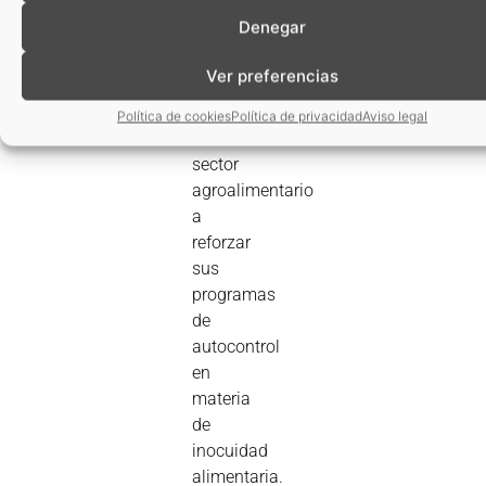
tecnológicas,
Denegar
que
ayuden
Ver preferencias
a las
empresas
Política de cookies
Política de privacidad
Aviso legal
del
sector
agroalimentario
a
reforzar
sus
programas
de
autocontrol
en
materia
de
inocuidad
alimentaria.