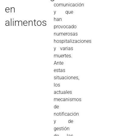
comunicación
en
y que
han
alimentos
provocado
numerosas
hospitalizaciones
y varias
muertes.
Ante
estas
situaciones,
los
actuales
mecanismos
de
notificación
y de
gestión
de las