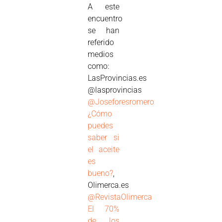
A este
encuentro
se han
referido
medios
como:
LasProvincias.es
@lasprovincias
@Joseforesromero
¿Cómo
puedes
saber si
el aceite
es
bueno?
,
Olimerca.es
@RevistaOlimerca
El 70%
de los