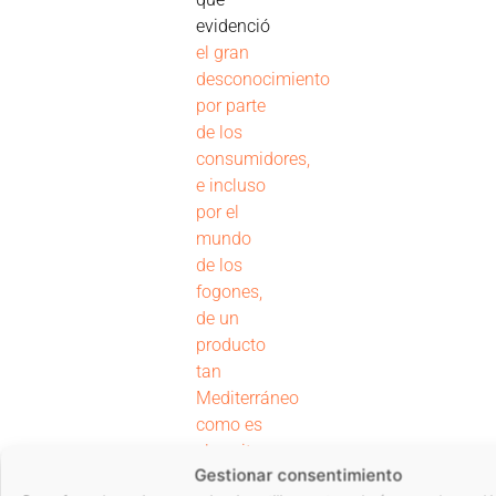
evidenció
el gran
desconocimiento
por parte
de los
consumidores,
e incluso
por el
mundo
de los
fogones,
de un
producto
tan
Mediterráneo
como es
el aceite
Gestionar consentimiento
de oliva