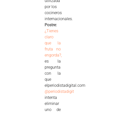
utilizada
por los
cocineros
internacionales.
Postre:
¿Tienes
claro
que la
fruta no
engorda?,
es la
pregunta
con la
que
elperiodistadigital.com
@periodistadigit
intenta
eliminar
uno de