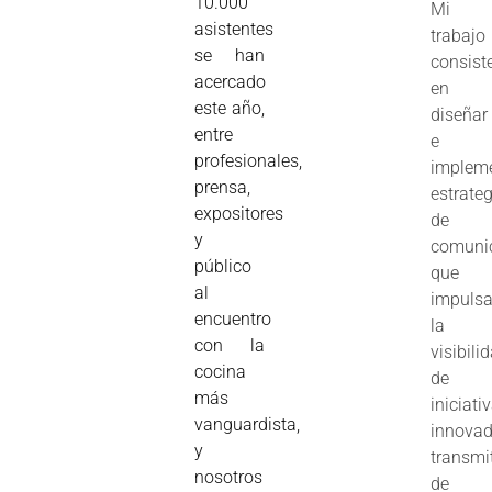
10.000
Mi
asistentes
trabajo
se han
consist
acercado
en
este año,
diseñar
entre
e
profesionales,
implem
prensa,
estrate
expositores
de
y
comuni
público
que
al
impuls
encuentro
la
con la
visibili
cocina
de
más
iniciati
vanguardista,
innovad
y
transmi
nosotros
de