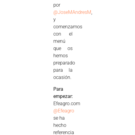
por
@JoseMAndresM
,
y
comenzamos
con el
menú
que os
hemos
preparado
para la
ocasión.
Para
empezar:
Efeagro.com
@Efeagro
se ha
hecho
referencia