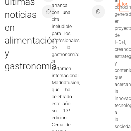
últimas
al
autor
arranca
conoci
noticias
con una
genera
cita
en
en
ineludible
proyect
para los
de
alimentación
profesionales
I+D+i,
de la
creand
y
gastronomía:
estrate
el
gastronomía
y
certamen
conteni
internacional
que
Madridfusión,
acerca
que ha
la
celebrado
innovac
este año
tecnoló
su 13ª
a
edición.
la
Cerca de
socieda