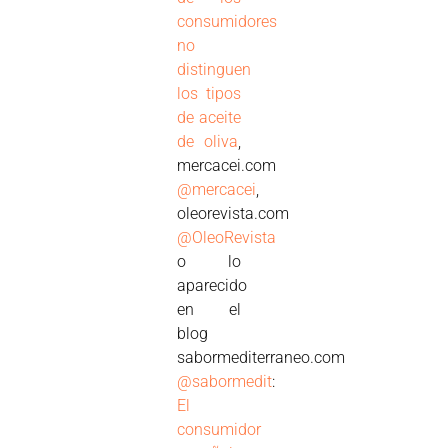
consumidores
no
distinguen
los tipos
de aceite
de oliva
,
mercacei.com
@mercacei
,
oleorevista.com
@OleoRevista
o lo
aparecido
en el
blog
sabormediterraneo.com
@sabormedit
:
El
consumidor