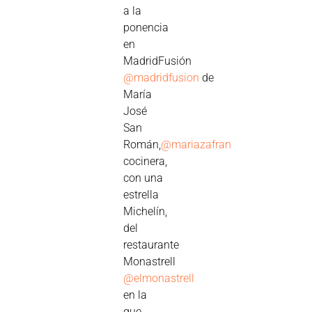
a la
ponencia
en
MadridFusión
@madridfusion
de
María
José
San
Román,
@mariazafran
cocinera,
con una
estrella
Michelín,
del
restaurante
Monastrell
@elmonastrell
en la
que