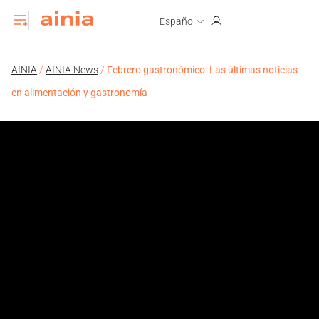
Español
AINIA
/
AINIA News
/
Febrero gastronómico: Las últimas noticias
en alimentación y gastronomía