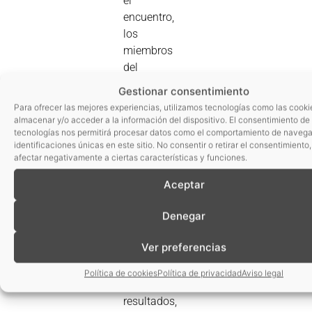
el
encuentro,
los
miembros
del
Consejo
Gestionar consentimiento
Rector
Para ofrecer las mejores experiencias, utilizamos tecnologías como las cooki
presentaron
almacenar y/o acceder a la información del dispositivo. El consentimiento de
tecnologías nos permitirá procesar datos como el comportamiento de navega
algunos
identificaciones únicas en este sitio. No consentir o retirar el consentimiento
de los
afectar negativamente a ciertas características y funciones.
proyectos
de
Aceptar
innovación
Denegar
desarrollados
con el
Ver preferencias
apoyo
de AINIA,
Política de cookies
Política de privacidad
Aviso legal
compartiendo
resultados,