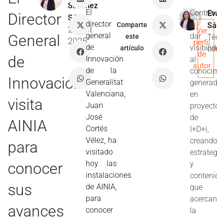
Sánchez
El
Contrib
Ev
Director
Sáez
director
a
Comparte
Sá
21 Oct
Ver
general
General
dar
este
Té
2025
perfil
de
visibili
artículo
co
de
de
Innovación
al
autor
de la
conoci
Innovación
Generalitat
genera
Valenciana,
en
visita
Juan
proyect
José
de
AINIA
Cortés
I+D+i,
Vélez, ha
creand
para
visitado
estrate
hoy las
conocer
y
instalaciones
conteni
sus
de AINIA,
que
para
acerca
avances
conocer
la