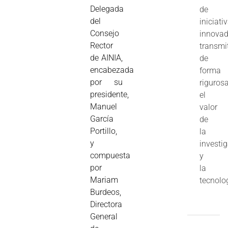
Delegada
de
del
iniciati
Consejo
innovad
Rector
transmi
de AINIA,
de
encabezada
forma
por su
riguros
presidente,
el
Manuel
valor
García
de
Portillo,
la
y
investi
compuesta
y
por
la
Mariam
tecnolo
Burdeos,
Directora
General