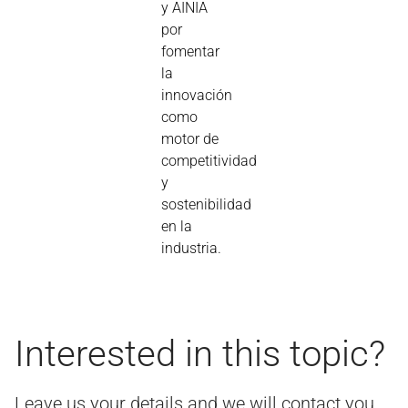
y AINIA
por
fomentar
la
innovación
como
motor de
competitividad
y
sostenibilidad
en la
industria.
Interested in this topic?
Leave us your details and we will contact you