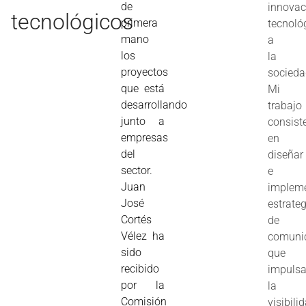
de
innovac
tecnológicos
primera
tecnoló
mano
a
los
la
proyectos
socieda
que está
Mi
desarrollando
trabajo
junto a
consist
empresas
en
del
diseñar
sector.
e
Juan
implem
José
estrate
Cortés
de
Vélez ha
comuni
sido
que
recibido
impuls
por la
la
Comisión
visibili