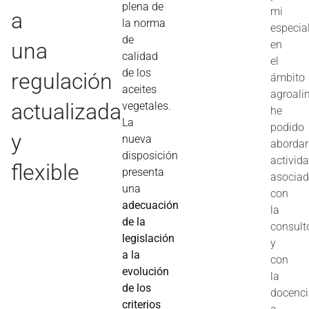
plena de
mi
a
la norma
especia
de
una
en
calidad
el
de los
regulación
ámbito
aceites
agroali
actualizada
vegetales.
he
La
podido
y
nueva
abordar
disposición
activid
flexible
presenta
asocia
una
con
adecuación
la
de la
consult
legislación
y
a la
con
evolución
la
de los
docenc
criterios