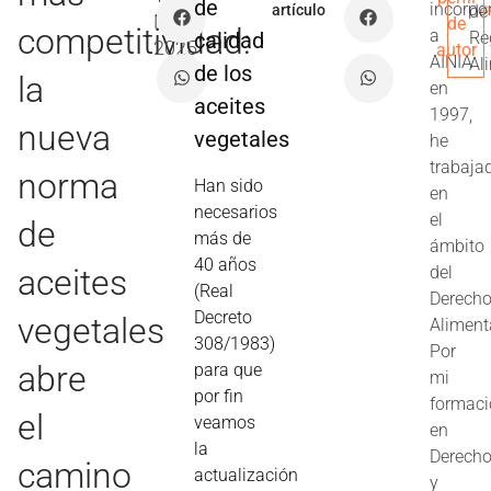
de
incorpo
artículo
de
May
de
competitividad:
a
calidad
Re
2025
autor
AINIA
Al
de los
la
en
aceites
1997,
nueva
vegetales
he
trabaja
norma
Han sido
en
necesarios
el
de
más de
ámbito
40 años
aceites
del
(Real
Derech
Decreto
vegetales
Aliment
308/1983)
Por
abre
para que
mi
por fin
formac
el
veamos
en
la
Derech
camino
actualización
y