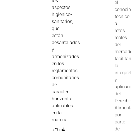
los
el
aspectos
conoci
higiénico-
técnico
sanitarios,
a
que
retos
están
reales
desarrollados
del
y
mercad
armonizados
facilita
en los
la
reglamentos
interpre
comunitarios
y
de
aplicac
carácter
del
horizontal
Derech
aplicables
Aliment
en la
por
materia.
parte
de
¿Qué