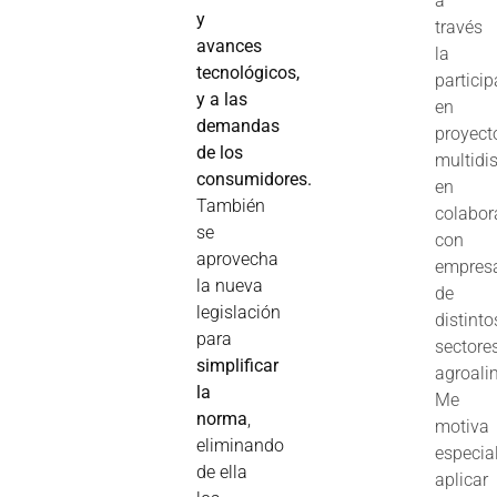
a
y
través
avances
la
tecnológicos,
partici
y a las
en
demandas
proyect
de los
multidis
consumidores.
en
También
colabor
se
con
aprovecha
empres
la nueva
de
legislación
distinto
para
sectore
simplificar
agroali
la
Me
norma
,
motiva
eliminando
especia
de ella
aplicar