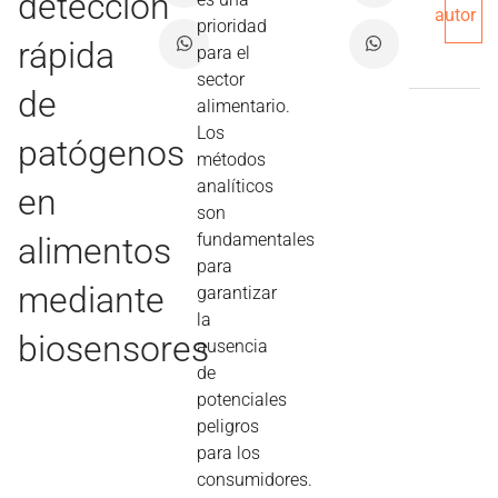
detección
autor
prioridad
rápida
para el
sector
de
alimentario.
Los
patógenos
métodos
analíticos
en
son
fundamentales
alimentos
para
mediante
garantizar
la
biosensores
ausencia
de
potenciales
peligros
para los
consumidores.