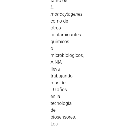
tanto de
L.
monocytogenes
como de
otros
contaminantes
químicos
o
microbiológicos,
AINIA
lleva
trabajando
más de
10 años
en la
tecnología
de
biosensores.
Los