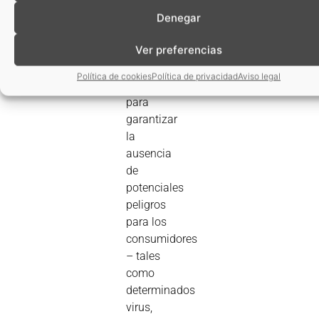
los
Denegar
métodos
Ver preferencias
analíticos
son
Política de cookies
Política de privacidad
Aviso legal
fundamentales
para
garantizar
la
ausencia
de
potenciales
peligros
para los
consumidores
– tales
como
determinados
virus,