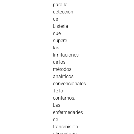
para la
detección
de
Listeria
que
supere
las
limitaciones
de los
métodos
analíticos
convencionales.
Te lo
contamos.
Las
enfermedades
de
transmisión
alimentaria