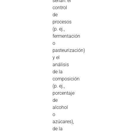
serían: el
control
de
procesos
(p. ej.,
fermentación
o
pasteurización)
y el
análisis
de la
composición
(p. ej.,
porcentaje
de
alcohol
o
azúcares),
de la