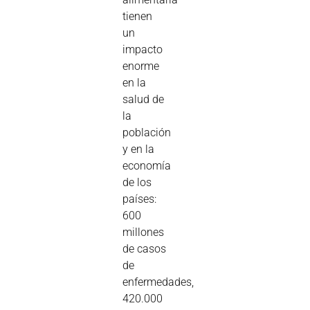
tienen
un
impacto
enorme
en la
salud de
la
población
y en la
economía
de los
países:
600
millones
de casos
de
enfermedades,
420.000