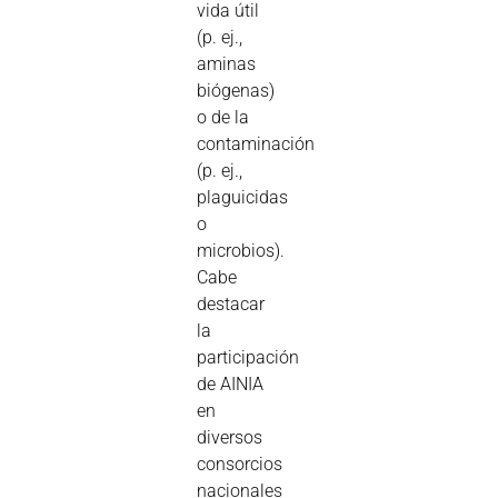
vida útil
(p. ej.,
aminas
biógenas)
o de la
contaminación
(p. ej.,
plaguicidas
o
microbios).
Cabe
destacar
la
participación
de AINIA
en
diversos
consorcios
nacionales