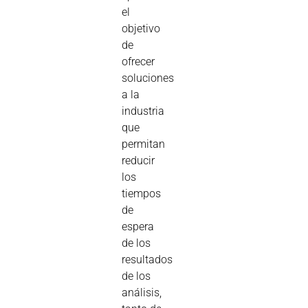
el
objetivo
de
ofrecer
soluciones
a la
industria
que
permitan
reducir
los
tiempos
de
espera
de los
resultados
de los
análisis,