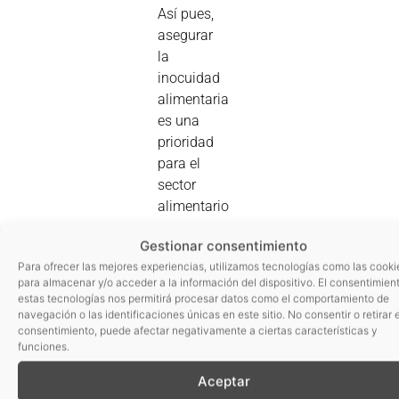
Así pues,
asegurar
la
inocuidad
alimentaria
es una
prioridad
para el
sector
alimentario
en
Gestionar consentimiento
general
Para ofrecer las mejores experiencias, utilizamos tecnologías como las cooki
y para
para almacenar y/o acceder a la información del dispositivo. El consentimien
los
estas tecnologías nos permitirá procesar datos como el comportamiento de
operadores
navegación o las identificaciones únicas en este sitio. No consentir o retirar e
consentimiento, puede afectar negativamente a ciertas características y
en
funciones.
particular.
En este
Aceptar
sentido,