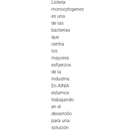
Listeria
monocytogenes
es una
de las
bacterias
que
centra
los
mayores
esfuerzos
de la
industria.
En AINIA
estamos
trabajando
en el
desarrollo
para una
solución