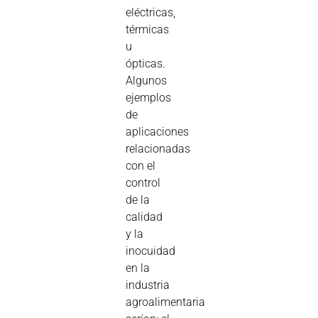
eléctricas,
térmicas
u
ópticas.
Algunos
ejemplos
de
aplicaciones
relacionadas
con el
control
de la
calidad
y la
inocuidad
en la
industria
agroalimentaria