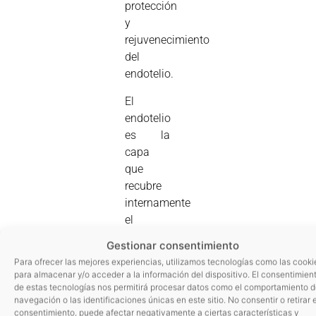
protección
y
rejuvenecimiento
del
endotelio.
El
endotelio
es la
capa
que
recubre
internamente
el
sistema
Gestionar consentimiento
circulatorio,
Para ofrecer las mejores experiencias, utilizamos tecnologías como las cooki
arterias
para almacenar y/o acceder a la información del dispositivo. El consentimien
y venas.
de estas tecnologías nos permitirá procesar datos como el comportamiento 
navegación o las identificaciones únicas en este sitio. No consentir o retirar e
El daño
consentimiento, puede afectar negativamente a ciertas características y