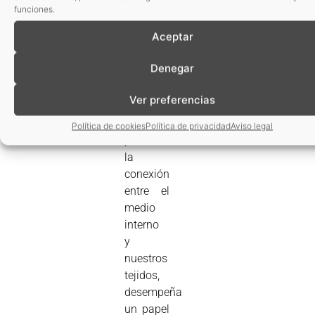
vascular
funciones.
es el
Aceptar
nexo
común a
Denegar
muchas
patologías
Ver preferencias
donde el
endotelio,
Política de cookies
Política de privacidad
Aviso legal
por ser
la
conexión
entre el
medio
interno
y
nuestros
tejidos,
desempeña
un papel