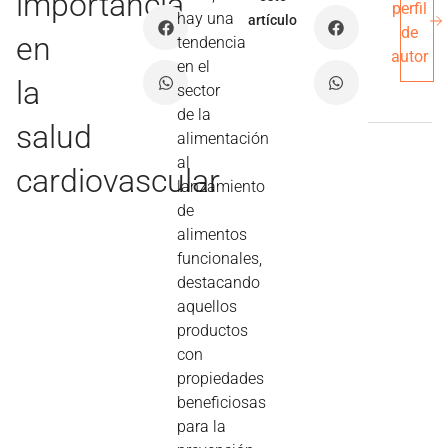
importancia
perfil
hay una
artículo
de
en
tendencia
autor
en el
la
sector
de la
salud
alimentación
al
cardiovascular
lanzamiento
de
alimentos
funcionales,
destacando
aquellos
productos
con
propiedades
beneficiosas
para la