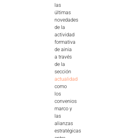
las
últimas
novedades
de la
actividad
formativa
de ainia
a través
de la
sección
actualidad
como
los
convenios
marco y
las
alianzas
estratégicas