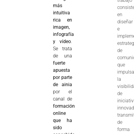
trabajo
más
consist
intuitiva
en
rica en
diseñar
imagen,
e
infografía
implem
y vídeo
.
estrate
Se trata
de
de una
comuni
fuerte
que
apuesta
impuls
por parte
la
de ainia
visibili
por el
de
canal de
iniciati
formación
innovad
online
transmi
que ha
de
sido
forma