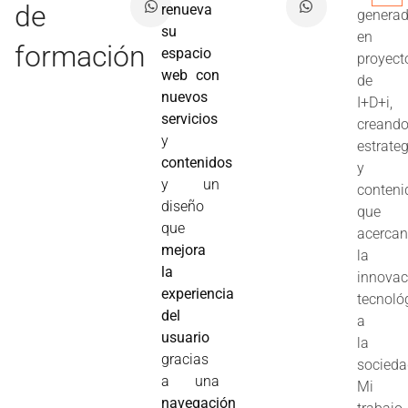
de
renueva
genera
su
en
formación
espacio
proyect
web con
de
nuevos
I+D+i,
servicios
creand
y
estrate
contenidos
y
y un
conteni
diseño
que
que
acerca
mejora
la
la
innovac
experiencia
tecnoló
del
a
usuario
la
gracias
socieda
a una
Mi
navegación