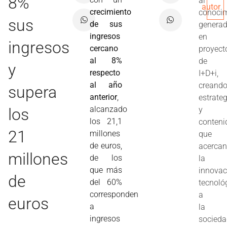
8%
al
autor
crecimiento
conoci
sus
de sus
genera
ingresos
en
ingresos
cercano
proyect
al 8%
de
y
respecto
I+D+i,
al año
creand
supera
anterior
,
estrate
alcanzado
los
y
los 21,1
conteni
21
millones
que
de euros,
acerca
millones
de los
la
que más
innovac
de
del 60%
tecnoló
corresponden
a
euros
a
la
ingresos
socieda