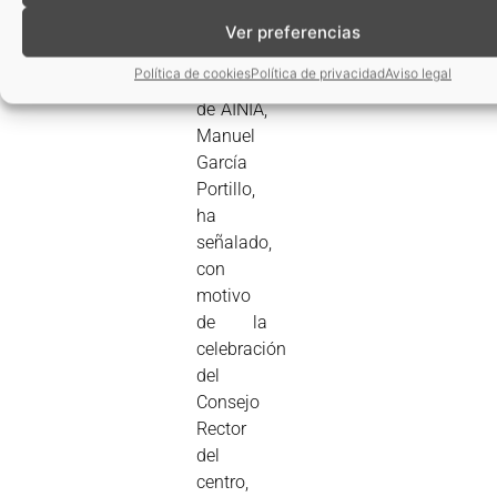
asistentes.
Ver preferencias
El
Política de cookies
Política de privacidad
Aviso legal
presidente
de AINIA,
Manuel
García
Portillo,
ha
señalado,
con
motivo
de la
celebración
del
Consejo
Rector
del
centro,