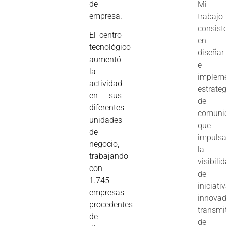
de
Mi
empresa.
trabajo
consist
El centro
en
tecnológico
diseñar
aumentó
e
la
implem
actividad
estrate
en sus
de
diferentes
comuni
unidades
que
de
impuls
negocio,
la
trabajando
visibili
con
de
1.745
iniciati
empresas
innovad
procedentes
transmi
de
de