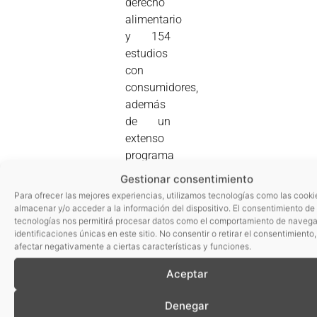
derecho
alimentario
y 154
estudios
con
consumidores,
además
de un
extenso
programa
de
Gestionar consentimiento
eventos
Para ofrecer las mejores experiencias, utilizamos tecnologías como las cooki
y
almacenar y/o acceder a la información del dispositivo. El consentimiento de
tecnologías nos permitirá procesar datos como el comportamiento de navega
actividades
identificaciones únicas en este sitio. No consentir o retirar el consentimiento
formativas,
afectar negativamente a ciertas características y funciones.
que
Aceptar
registraron
más de
Denegar
1.200