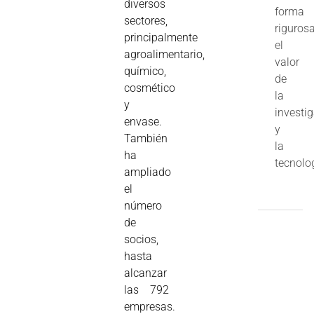
diversos
forma
sectores,
riguros
principalmente
el
agroalimentario,
valor
químico,
de
cosmético
la
y
investi
envase.
y
También
la
ha
tecnolo
ampliado
el
número
de
socios,
hasta
alcanzar
las 792
empresas.