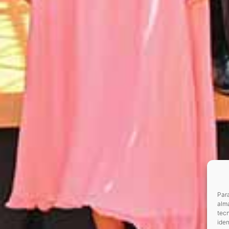
Para
alma
tec
iden