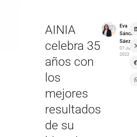
AINIA
Eva
Sánche
Sáez
celebra 35
07 Jun
2022
años con
los
mejores
resultados
de su