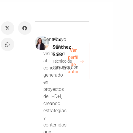
Contribuyo
Eva
a dar
Sánchez
Ver
visibilidad
Sáez
perfil
al
Técnico de
de
comunicación
conocimiento
autor
generado
en
proyectos
de I+D+i,
creando
estrategias
y
contenidos
que