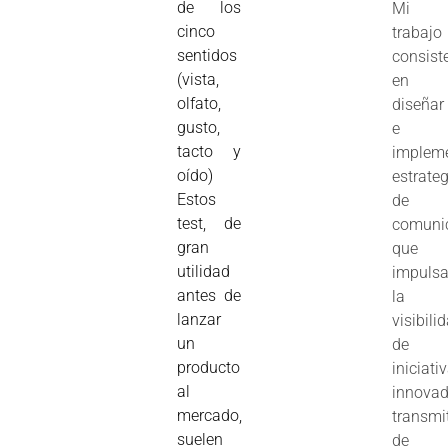
de los
Mi
cinco
trabajo
sentidos
consist
(vista,
en
olfato,
diseñar
gusto,
e
tacto y
implem
oído)
estrate
Estos
de
test, de
comuni
gran
que
utilidad
impuls
antes de
la
lanzar
visibili
un
de
producto
iniciati
al
innovad
mercado,
transmi
suelen
de