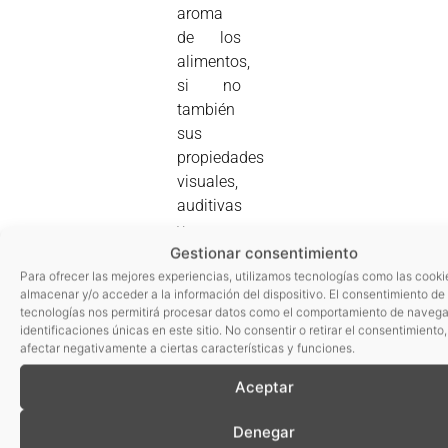
aroma
de los
alimentos,
si no
también
sus
propiedades
visuales,
auditivas
y
Gestionar consentimiento
táctiles,
así
Para ofrecer las mejores experiencias, utilizamos tecnologías como las cooki
almacenar y/o acceder a la información del dispositivo. El consentimiento de
como la
tecnologías nos permitirá procesar datos como el comportamiento de navega
información
identificaciones únicas en este sitio. No consentir o retirar el consentimiento
sensorial
afectar negativamente a ciertas características y funciones.
de
Aceptar
nuestro
entorno
Denegar