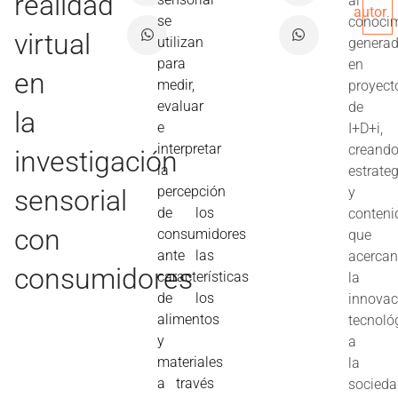
realidad
al
autor
se
conoci
virtual
utilizan
genera
para
en
en
medir,
proyect
evaluar
de
la
e
I+D+i,
interpretar
creand
investigación
la
estrate
percepción
sensorial
y
de los
conteni
con
consumidores
que
ante las
acerca
consumidores
características
la
de los
innovac
alimentos
tecnoló
y
a
materiales
la
a través
socieda