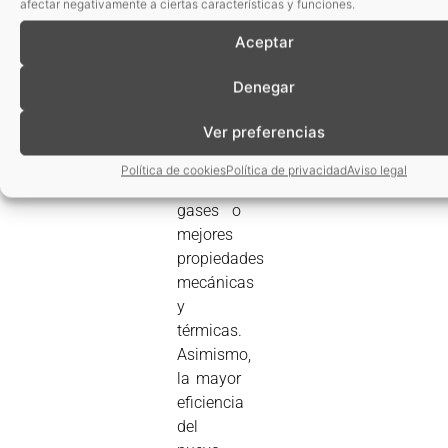
afectar negativamente a ciertas características y funciones.
plásticos
Aceptar
propiedades
avanzadas
Denegar
como
una
Ver preferencias
mayor
barrera a
Política de cookies
Política de privacidad
Aviso legal
los
gases o
mejores
propiedades
mecánicas
y
térmicas.
Asimismo,
la mayor
eficiencia
del