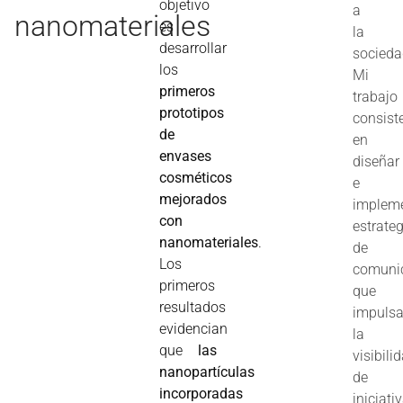
objetivo
a
nanomateriales
es
la
desarrollar
socieda
los
Mi
primeros
trabajo
prototipos
consist
de
en
envases
diseñar
cosméticos
e
mejorados
implem
con
estrate
nanomateriales
.
de
Los
comuni
primeros
que
resultados
impuls
evidencian
la
que
las
visibili
nanopartículas
de
incorporadas
iniciati