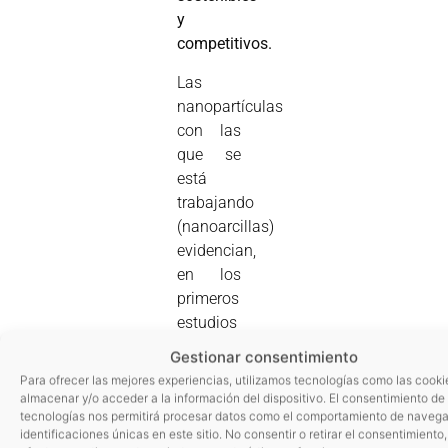
y
competitivos.
Las
nanopartículas
con las
que se
está
trabajando
(nanoarcillas)
evidencian,
en los
primeros
estudios
realizados,
Gestionar consentimiento
que
Para ofrecer las mejores experiencias, utilizamos tecnologías como las cooki
pueden
almacenar y/o acceder a la información del dispositivo. El consentimiento de
tecnologías nos permitirá procesar datos como el comportamiento de navega
otorgar
identificaciones únicas en este sitio. No consentir o retirar el consentimiento
a los