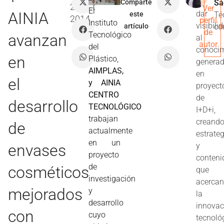
a
Comparte
Sá
24 Oct
Ver
El
AINIA
dar
este
Té
2014
perfil
Instituto
visibili
artículo
co
de
Tecnológico
avanzan
al
autor
del
conoci
en
Plástico,
genera
AIMPLAS,
en
el
y AINIA
proyect
CENTRO
de
desarrollo
TECNOLÓGICO
I+D+i,
trabajan
creand
de
actualmente
estrate
en un
envases
y
proyecto
conteni
de
cosméticos
que
investigación
acerca
mejorados
y
la
desarrollo
innovac
con
cuyo
tecnoló