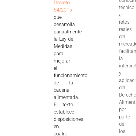
conoci
Decreto
técnico
64/2015
a
que
retos
desarrolla
reales
parcialmente
del
la Ley de
mercad
Medidas
facilita
para
la
mejorar
interpre
el
y
funcionamiento
aplicac
de la
del
cadena
Derech
alimentaria.
Aliment
El texto
por
establece
parte
disposiciones
de
en
los
cuatro