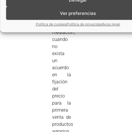
acudir a
un
Ver preferencias
procedimiento
Política de cookies
Política de privacidad
Aviso legal
de
mediación,
cuando
no
exista
un
acuerdo
en la
fijación
del
precio
para la
primera
venta de
productos
agrarios