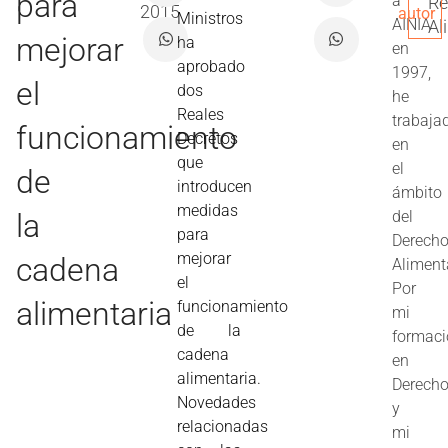
para
a
Re
2015
autor
Ministros
AINIA
Al
mejorar
ha
en
aprobado
1997,
el
dos
he
Reales
trabaja
funcionamiento
Decretos
en
que
el
de
introducen
ámbito
medidas
la
del
para
Derech
mejorar
cadena
Aliment
el
Por
alimentaria
funcionamiento
mi
de la
formac
cadena
en
alimentaria.
Derech
Novedades
y
relacionadas
mi