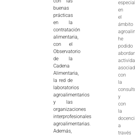
con las
especia
buenas
en
prácticas
el
en la
ámbito
contratación
agroali
alimentaria,
he
con el
podido
Observatorio
abordar
de la
activid
Cadena
asocia
Alimentaria,
con
la red de
la
laboratorios
consult
agroalimentarios
y
y las
con
organizaciones
la
interprofesionales
docenc
agroalimentarias.
a
Además,
través