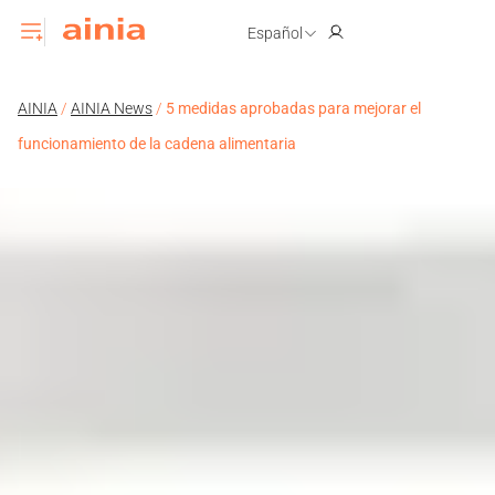
Español
AINIA
/
AINIA News
/
5 medidas aprobadas para mejorar el
funcionamiento de la cadena alimentaria