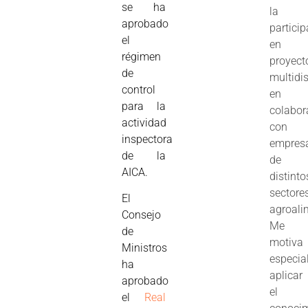
se ha
la
aprobado
partici
el
en
régimen
proyect
de
multidis
control
en
para la
colabor
actividad
con
inspectora
empres
de la
de
AICA.
distinto
sectore
El
agroali
Consejo
Me
de
motiva
Ministros
especia
ha
aplicar
aprobado
el
el
Real