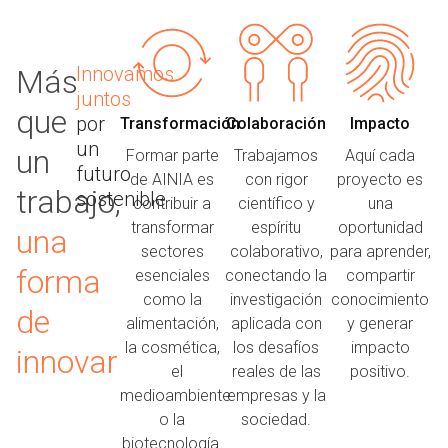
Innovamos
Más
juntos
que
por
Transformación
Colaboración
Impacto
un
un
Formar parte
Trabajamos
Aquí cada
futuro
de AINIA es
con rigor
proyecto es
trabajo,
sostenible
contribuir a
científico y
una
transformar
espíritu
oportunidad
una
sectores
colaborativo,
para aprender,
forma
esenciales
conectando la
compartir
como la
investigación
conocimiento
de
alimentación,
aplicada con
y generar
la cosmética,
los desafíos
impacto
innovar
el
reales de las
positivo.
medioambiente
empresas y la
o la
sociedad.
biotecnología.