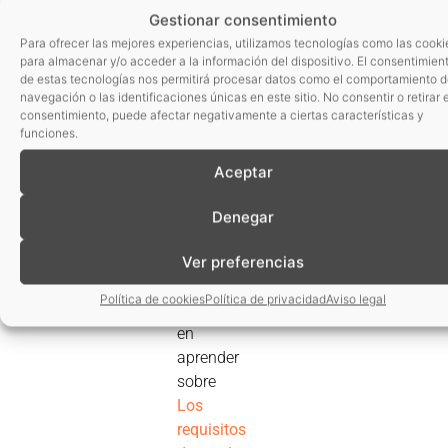
Gestionar consentimiento
dará
Para ofrecer las mejores experiencias, utilizamos tecnologías como las cooki
comienzo
para almacenar y/o acceder a la información del dispositivo. El consentimien
el 20 de
de estas tecnologías nos permitirá procesar datos como el comportamiento 
enero en
navegación o las identificaciones únicas en este sitio. No consentir o retirar e
consentimiento, puede afectar negativamente a ciertas características y
el que se
funciones.
abrirá la
plataforma
Aceptar
online
para dar
Denegar
cabida a
los
Ver preferencias
alumnos
Política de cookies
Política de privacidad
Aviso legal
interesados
en
aprender
sobre
Los
requisitos