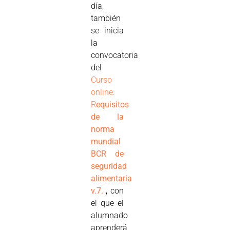
día,
también
se inicia
la
convocatoria
del
Curso
online:
R
equisitos
de la
norma
mundial
BCR de
seguridad
alimentaria
v.7.
,
con
el que el
alumnado
aprenderá