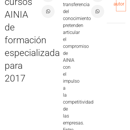
cursos
autor
transferencia
del
AINIA
conocimiento
de
pretenden
articular
formación
el
compromiso
especializada
de
AINIA
para
con
el
2017
impulso
a
la
competitividad
de
las
empresas.
Entre