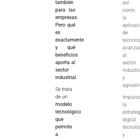
también
así
para las
como
empresas.
la
Pero qué
aplicac
es
de
exactamente
tecnolo
y qué
avanza
beneficios
al
aporta al
sector
sector
industri
industrial
.
y
agroali
Se trata
de un
Impuls
modelo
la
tecnológico
estrate
que
digital
permite
tecnoló
a
y