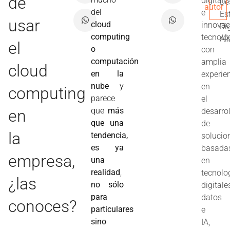
de
digital
De
autor
del
e
Es
usar
cloud
innovac
Dig
computing
tecnoló
Al
el
o
con
computación
amplia
cloud
en la
experie
nube
 y
en
computing
parece
el
que
más
en
desarro
que una
de
la
tendencia,
solucio
es ya
basada
empresa,
una
en
realidad
,
tecnolo
¿las
no sólo
digitale
para
datos
conoces?
particulares
e
sino
IA,