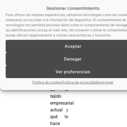
actualización
Gestionar consentimiento
de los
Para ofrecer las mejores experiencias, utilizamos tecnologías como las cooki
mismos.
almacenar y/o acceder a la información del dispositivo. El consentimiento de
tecnologías nos permitirá procesar datos como el comportamiento de navega
En este
las identificaciones únicas en este sitio. No consentir o retirar el consentimie
vídeo,
te
puede afectar negativamente a ciertas características y funciones.
explicamos
Aceptar
porqué
el cloud
Denegar
computing
es una
Ver preferencias
fórmula
de éxito
Política de cookies
Política de privacidad
Aviso legal
en el
tejido
empresarial
actual
y
qué lo
hace