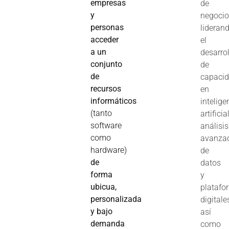
empresas
de
y
negocio
personas
lideran
acceder
el
a un
desarro
conjunto
de
de
capaci
recursos
en
informáticos
intelige
(tanto
artificial
software
análisis
como
avanza
hardware)
de
de
datos
forma
y
ubicua,
platafo
personalizada
digitale
y bajo
así
demanda
como