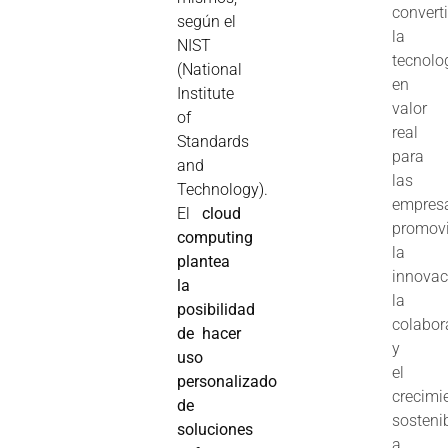
converti
según el
la
NIST
tecnolo
(National
en
Institute
valor
of
real
Standards
para
and
las
Technology).
empres
El
cloud
promov
computing
la
plantea
innovac
la
la
posibilidad
colabor
de hacer
y
uso
el
personalizado
crecimi
de
sosteni
soluciones
a