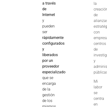
a través
la
de
creació
Internet
de
y
alianza
pueden
estraté
ser
con
rápidamente
empres
configurados
centros
y
de
liberados
investi
por un
y
proveedor
adminis
especializado
pública
que se
Mi
encarga
labor
de la
se
gestión
centra
de los
en
mismos,