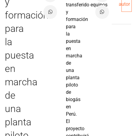
y
autor
transferido equipos
y
formación
formación
para
para
la
la
puesta
en
puesta
marcha
de
en
una
planta
marcha
piloto
de
de
biogás
una
en
Perú.
planta
El
proyecto
piloto
contribuirá