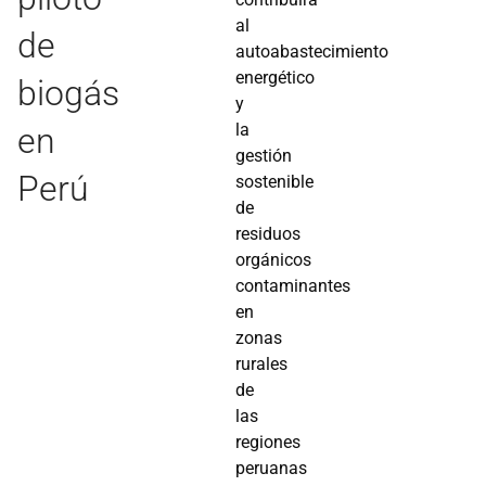
al
de
autoabastecimiento
energético
biogás
y
la
en
gestión
Perú
sostenible
de
residuos
orgánicos
contaminantes
en
zonas
rurales
de
las
regiones
peruanas