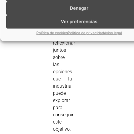
como
Denegar
una
oportunidad
Ver preferencias
para
Política de cookies
Política de privacidad
Aviso legal
poder
reflexionar
juntos
sobre
las
opciones
que la
industria
puede
explorar
para
conseguir
este
objetivo.