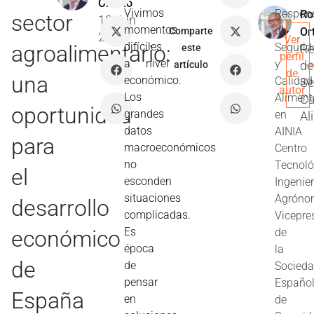
Ortuño
Vivimos
Respon
Ro
sector
12 Jun
momentos
de
Comparte
Or
2010
Ver
difíciles
agroalimentario:
Segurid
Re
este
perfil
a nivel
y
de
artículo
de
una
económico.
Calidad
Se
autor
Los
Aliment
Ca
oportunidad
grandes
en
Al
datos
AINIA
para
macroeconómicos
Centro
no
Tecnoló
el
esconden
Ingenie
situaciones
Agróno
desarrollo
complicadas.
Vicepre
Es
económico
de
época
la
de
de
Socied
pensar
Españo
España
en
de