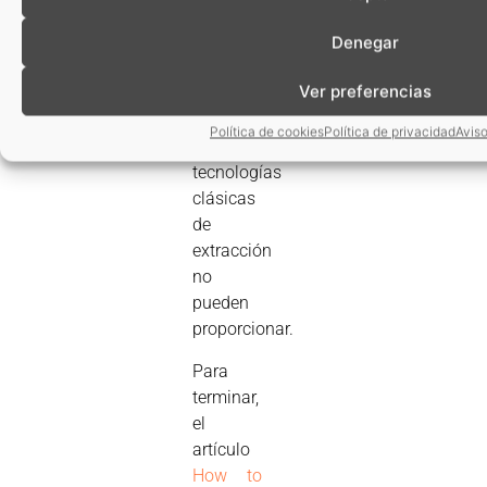
Unos
Denegar
extractos,
con un
Ver preferencias
grado de
calidad,
Política de cookies
Política de privacidad
Aviso
que las
tecnologías
clásicas
de
extracción
no
pueden
proporcionar.
Para
terminar,
el
artículo
How to