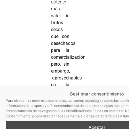
obtener
más
valor de
frutos
secos
que son
desechados
para la
comercialización,
pero, sin
embargo,
aprovechables
en la
obtención
Gestionar consentimiento
de
Para ofrecer las mejores experiencias, utilizamos tecnologías como las cook
extractos
información del dispositivo. El consentimiento de estas tecnologías nos perm
comportamiento de navegación o las identificaciones únicas en este sitio. No 
naturales
consentimiento, puede afectar negativamente a ciertas características y fun
y aceites
esenciales.
Aceptar