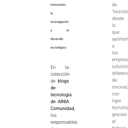
de
innovación,
Tecnolo
la
desde
investigación
la
y el
que
aporta
desarollo
a
tecnológico.
las
empres
solucio
En la
diferen
colección
de
de
blogs
innovac
de
con
tecnología
rigor
de AINIA
tecnoló
Comunidad,
gracias
los
al
responsables