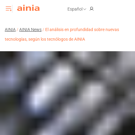
Español
AINIA
/
AINIA News
/
El análisis en profundidad sobre nuevas
tecnologías, según los tecnólogos de AINIA