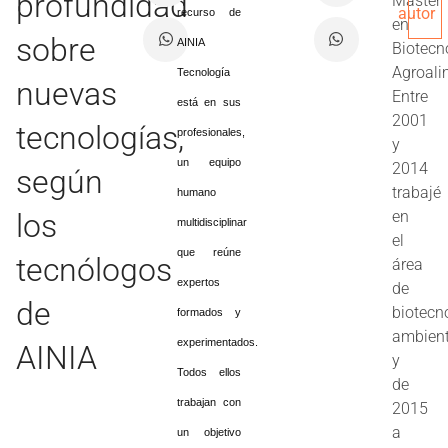
profundidad
Máster
autor
recurso de
en
sobre
AINIA
Biotecn
Agroali
Tecnología
nuevas
Entre
está en sus
2001
tecnologías,
profesionales,
y
un equipo
2014
según
trabajé
humano
los
en
multidisciplinar
el
que reúne
tecnólogos
área
expertos
de
de
biotecn
formados y
ambient
experimentados.
AINIA
y
Todos ellos
de
trabajan con
2015
a
un objetivo