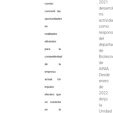
2021
común:
desarrol
convertir las
mi
oportunidades
activid
como
en
respons
realidades
del
eficientes
depart
para la
de
Biotecn
competitividad
de
de la
AINIA.
empresa
Desde
actual. Un
enero
de
impulso
2022
efectivo que
dirijo
se sustenta
la
en la
Unidad