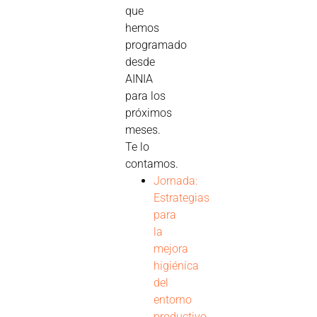
que
hemos
programado
desde
AINIA
para los
próximos
meses.
Te lo
contamos.
Jornada:
Estrategias
para
la
mejora
higiénica
del
entorno
productivo