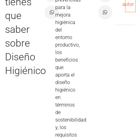
tienes
autor
para la
que
mejora
higiénica
saber
del
entorno
sobre
productivo,
los
Diseño
beneficios
que
Higiénico
aporta el
diseño
higiénico
en
términos
de
sostenibilidad
y, los
requisitos