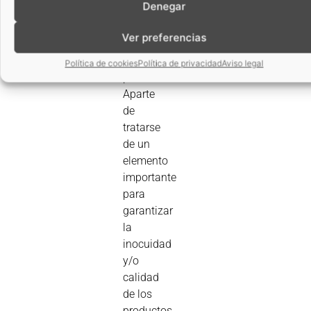
Denegar
el riesgo
de
Ver preferencias
contaminación
de los
Política de cookies
Política de privacidad
Aviso legal
productos.
Aparte
de
tratarse
de un
elemento
importante
para
garantizar
la
inocuidad
y/o
calidad
de los
productos,