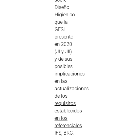
Diseño
Higiénico
que la
GFSI
presentó
en 2020
(JI y JII)
y de sus
posibles
implicaciones
en las
actualizaciones
de los
requisitos
establecidos
en los
referenciales
IFS, BRC,