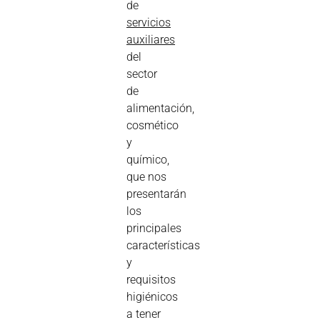
de
servicios
auxiliares
del
sector
de
alimentación,
cosmético
y
químico,
que nos
presentarán
los
principales
características
y
requisitos
higiénicos
a tener