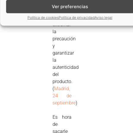
llevar a
Ver preferencias
cabo
para
Política de cookies
Política de privacidad
Aviso legal
extremar
la
precaución
y
garantizar
la
autenticidad
del
producto.
(
Madrid,
24 de
septiembre
)
Es hora
de
sacarle