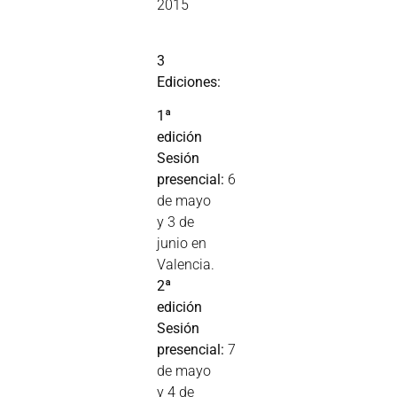
2015
3
Ediciones:
1ª
edición
Sesión
presencial:
6
de mayo
y 3 de
junio en
Valencia.
2ª
edición
Sesión
presencial:
7
de mayo
y 4 de