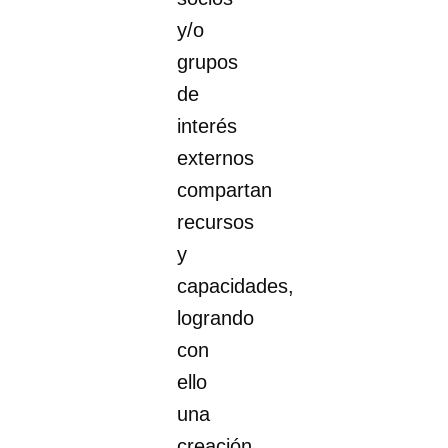
y/o
grupos
de
interés
externos
compartan
recursos
y
capacidades,
logrando
con
ello
una
creación