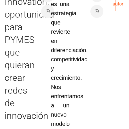
Innovation,
es una
autor
oportunidad
estrategia
que
para
revierte
PYMES
en
que
diferenciación,
competitividad
quieran
y
crear
crecimiento.
Nos
redes
enfrentamos
de
a un
innovación
nuevo
modelo