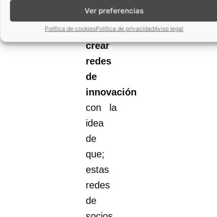
Ver preferencias
Innovation”
pretende
Política de cookies
Política de privacidad
Aviso legal
crear
redes
de
innovación
con la
idea
de
que;
estas
redes
de
socios