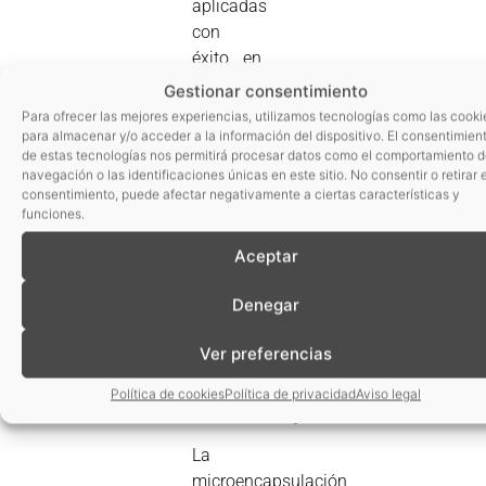
aplicadas
con
éxito en
el
Gestionar consentimiento
ámbito
Para ofrecer las mejores experiencias, utilizamos tecnologías como las cooki
alimentario
para almacenar y/o acceder a la información del dispositivo. El consentimien
de estas tecnologías nos permitirá procesar datos como el comportamiento 
y de la
navegación o las identificaciones únicas en este sitio. No consentir o retirar e
biotecnología
consentimiento, puede afectar negativamente a ciertas características y
(Nazzaro
funciones.
et al.,
Aceptar
2011).
Denegar
Aplicaciones
y
Ver preferencias
utilidades
de la
Política de cookies
Política de privacidad
Aviso legal
microencapsulación
La
microencapsulación