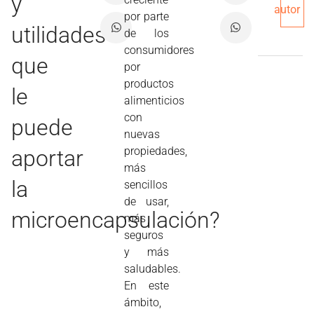
y
autor
por parte
utilidades
de los
consumidores
que
por
productos
le
alimenticios
con
puede
nuevas
propiedades,
aportar
más
la
sencillos
de usar,
microencapsulación?
más
seguros
y más
saludables.
En este
ámbito,