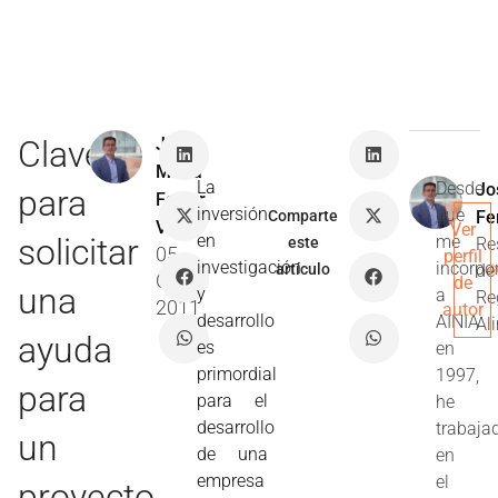
Claves
José
María
La
Desde
Jo
para
Ferrer
inversión
que
Comparte
Fe
Villar
Ver
en
solicitar
me
este
Re
05
perfil
investigación
incorpo
artículo
de
Oct
de
una
y
a
Re
2011
autor
desarrollo
AINIA
Al
ayuda
es
en
primordial
1997,
para
para el
he
desarrollo
trabaja
un
de una
en
empresa
el
proyecto