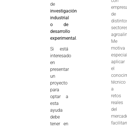
con
de
empres
investigación
de
industrial
distinto
o de
sectore
desarrollo
agroali
experimenta
l
.
Me
motiva
Si está
especia
interesado
aplicar
en
el
presentar
conoci
un
técnico
proyecto
a
para
retos
optar a
reales
esta
del
ayuda
mercad
debe
facilita
tener en