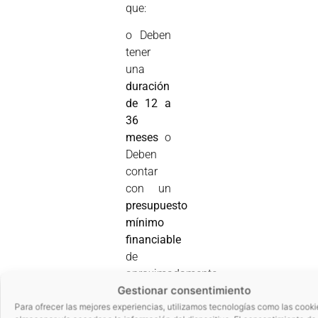
que:
o Deben
tener
una
duración
de 12 a
36
meses
o
Deben
contar
con un
presupuesto
mínimo
financiable
de
aproximadamente
Gestionar consentimiento
240.000
. o Otro
Para ofrecer las mejores experiencias, utilizamos tecnologías como las cooki