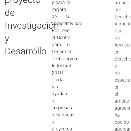
y para la
ámbito
mejora
de
del
de su
Derech
Investigación
competitividad.
Aliment
Por ello,
Por
y
el Centro
mi
para el
formac
Desarrollo
Desarrollo
en
Tecnológico
Derech
Industrial
y
(CDTI)
mi
oferta
especia
las
en
ayudas
el
a
ámbito
empresas
agroali
destinadas
he
a
podido
proyectos
abordar