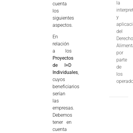
la
cuenta
interpre
los
y
siguientes
aplicac
aspectos.
del
En
Derech
relación
Aliment
a los
por
Proyectos
parte
de I+D
de
Individuales
,
los
cuyos
operado
beneficiarios
serían
las
empresas.
Debemos
tener en
cuenta