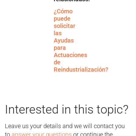
¿Cómo
puede
solicitar
las
Ayudas
para
Actuaciones
de
Reindustrialización?
Interested in this topic?
Leave us your details and we will contact you
to
answer your questions
or continue the