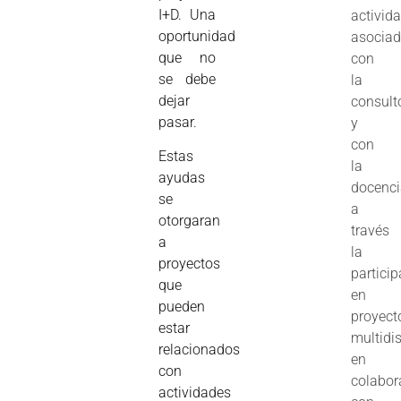
I+D. Una
activid
oportunidad
asocia
que no
con
se debe
la
dejar
consult
pasar.
y
con
Estas
la
ayudas
docenc
se
a
otorgaran
través
a
la
proyectos
partici
que
en
pueden
proyect
estar
multidis
relacionados
en
con
colabor
actividades