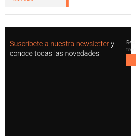
Suscríbete a nuestra newsletter
y
Reci
tend
conoce todas las novedades