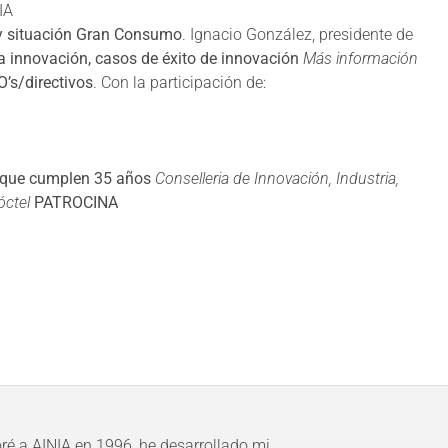
IA
 y situación Gran Consumo
. Ignacio González, presidente de
a innovación, casos de éxito de innovación
Más información
O’s/directivos
. Con la participación de:
 que cumplen 35 años
Conselleria de Innovación, Industria,
óctel
PATROCINA
é a AINIA en 1996, he desarrollado mi