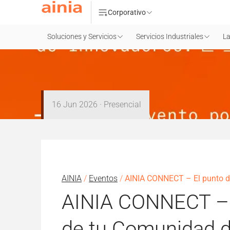
Corporativo
Soluciones y Servicios
Servicios Industriales
La
16 Jun 2026 · Presencial
AINIA
/
Eventos
/
AINIA CONNECT – El punto d
AINIA CONNECT – 
de tu Comunidad d