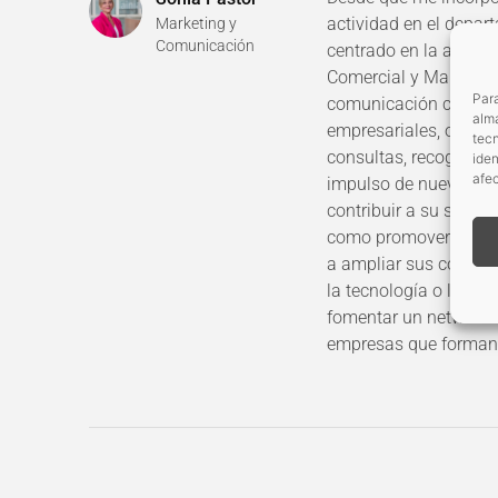
actividad en el depar
Marketing y
Comunicación
centrado en la atenci
Comercial y Marketin
Para
comunicación constan
alma
empresariales, ofreci
tec
consultas, recogiend
iden
afec
impulso de nuevas in
contribuir a su satisf
como promover propu
a ampliar sus conoci
la tecnología o la leg
fomentar un networkin
empresas que forman 