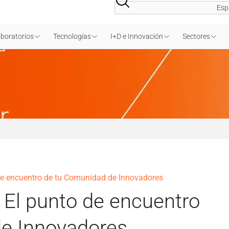
Esp
boratorios
Tecnologías
I+D e Innovación
Sectores
e encuentro de tu Comunidad de Innovadores
El punto de encuentro
e Innovadores