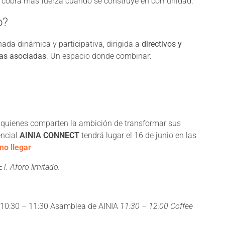
 cobra más fuerza cuando se construye en comunidad.
o?
a dinámica y participativa, dirigida a
directivos y
sas asociadas
. Un espacio donde combinar:
ra quienes comparten la ambición de transformar sus
encial
AINIA CONNECT
tendrá lugar el 16 de junio en las
o llegar
ET. Aforo limitado.
a 10:30 – 11:30 Asamblea de AINIA
11:30 – 12:00
Coffee