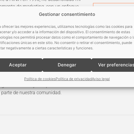
tamento de marketing, con un enfoque
Ver perfil de
ón al asociado. Mi formación en Gestión
Gestionar consentimiento
autor
g me ha permitido establecer una
 ofrecer las mejores experiencias, utilizamos tecnologías como las cookies para
te con profesionales de diversos sectores
cenar y/o acceder a la información del dispositivo. El consentimiento de estas
éndoles respuestas personalizadas a sus
nologías nos permitirá procesar datos como el comportamiento de navegación o l
o sus opiniones y acompañándoles en el
tificaciones únicas en este sitio. No consentir o retirar el consentimiento, puede
tar negativamente a ciertas características y funciones.
iciativas. Me motiva especialmente
acción y fidelización como asociados, así
estas desde AINIA Network que les ayuden
Aceptar
Denegar
Ver preferencia
mientos en áreas clave como la innovación,
islación. Todo ello con un objetivo común:
Política de cookies
Política de privacidad
Aviso legal
g colaborativo y enriquecedor entre las
parte de nuestra comunidad.