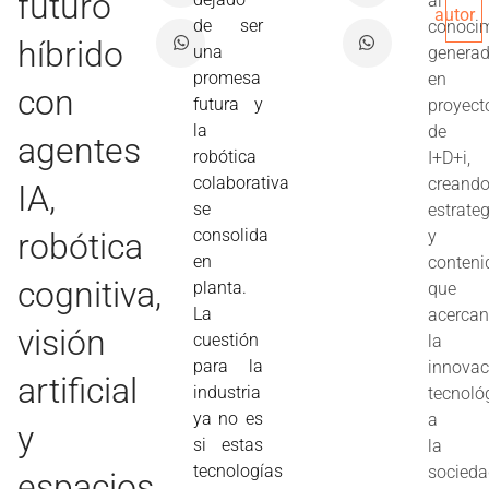
futuro
al
autor
de ser
conoci
híbrido
una
genera
promesa
en
con
futura y
proyect
la
de
agentes
robótica
I+D+i,
colaborativa
creand
IA,
se
estrate
consolida
robótica
y
en
conteni
cognitiva,
planta.
que
La
acerca
visión
cuestión
la
para la
innovac
artificial
industria
tecnoló
ya no es
a
y
si estas
la
tecnologías
socieda
espacios