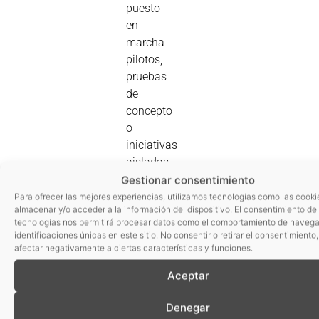
puesto
en
marcha
pilotos,
pruebas
de
concepto
o
iniciativas
aisladas
con
Gestionar consentimiento
inteligencia
Para ofrecer las mejores experiencias, utilizamos tecnologías como las cooki
almacenar y/o acceder a la información del dispositivo. El consentimiento de
artificial.
tecnologías nos permitirá procesar datos como el comportamiento de navega
Sin
identificaciones únicas en este sitio. No consentir o retirar el consentimiento
embargo,
afectar negativamente a ciertas características y funciones.
el
Aceptar
verdadero
diferencial
Denegar
competitivo