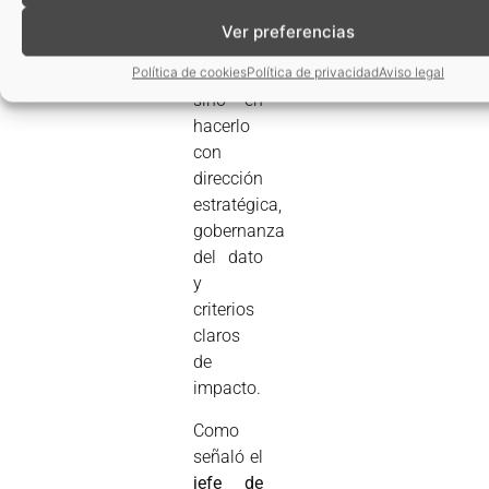
no
Ver preferencias
reside en
experimentar,
Política de cookies
Política de privacidad
Aviso legal
sino en
hacerlo
con
dirección
estratégica,
gobernanza
del dato
y
criterios
claros
de
impacto.
Como
señaló el
jefe de