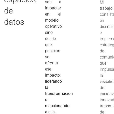
van a
Mi
impactar
de
trabajo
en el
consist
datos
modelo
en
operativo,
diseñar
sino
e
desde
implem
qué
estrate
posición
de
se
comuni
afronta
que
ese
impuls
impacto:
la
liderando
visibili
la
de
transformación
iniciati
o
innovad
reaccionando
transmi
a ella.
de