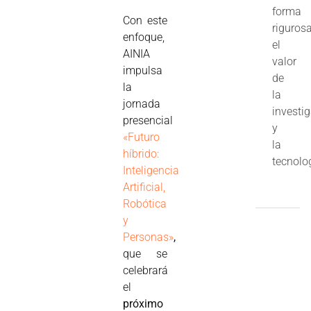
forma
Con este
riguros
enfoque,
el
AINIA
valor
impulsa
de
la
la
jornada
investi
presencial
y
«Futuro
la
híbrido:
tecnolo
Inteligencia
Artificial,
Robótica
y
Personas»
,
que se
celebrará
el
próximo