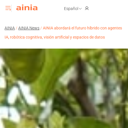
Español
AINIA
/
AINIA News
/
AINIA abordará el futuro híbrido con agentes
IA, robótica cognitiva, visión artificial y espacios de datos