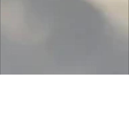
Sensores para detección de cuerpos extraños,
composición producto
Ver más