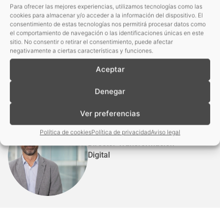
Para ofrecer las mejores experiencias, utilizamos tecnologías como las
cookies para almacenar y/o acceder a la información del dispositivo. El
consentimiento de estas tecnologías nos permitirá procesar datos como
el comportamiento de navegación o las identificaciones únicas en este
¿Quieres
saber más
?
sitio. No consentir o retirar el consentimiento, puede afectar
negativamente a ciertas características y funciones.
Aceptar
Déjanos tus datos y te contactaremos para
resolver tus dudas
o continuar la conversación.
Denegar
Ver preferencias
Ricardo Díaz
Política de cookies
Política de privacidad
Aviso legal
Director Transformación
Digital