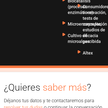
Biocatálisis
(procesos
Consumidore
enzimáticos)
co-creación,
tests de
Microencapsulación
concepto,
estudios de
Cultivo de
eficacia
microalgas
percibida
Altex
¿Quieres
saber más
?
Déjanos tus datos y te contactaremos para
resolver tus dudas
o continuar la conversación.