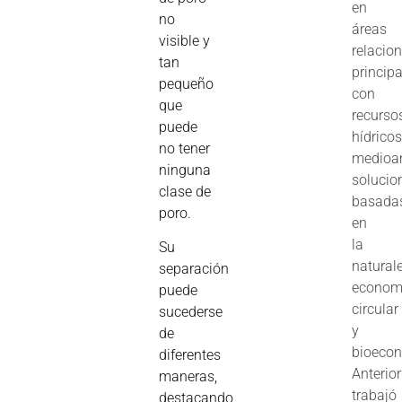
en
no
áreas
visible y
relacio
tan
princip
pequeño
con
que
recurso
puede
hídricos
no tener
medioa
ninguna
solucio
clase de
basada
poro.
en
la
Su
natural
separación
econom
puede
circular
sucederse
y
de
bioeco
diferentes
Anterio
maneras,
trabajó
destacando