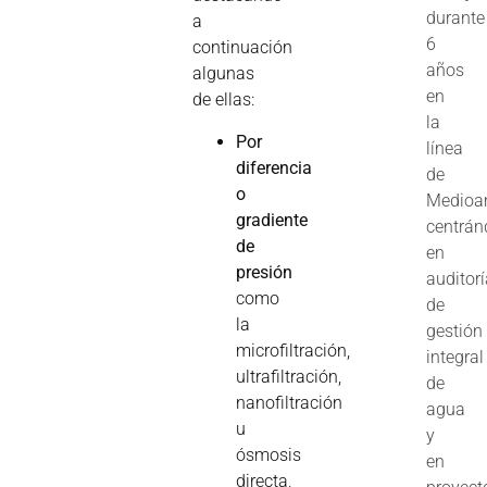
durante
a
6
continuación
años
algunas
en
de ellas:
la
Por
línea
diferencia
de
o
Medioa
gradiente
centrán
de
en
presión
auditor
como
de
la
gestión
microfiltración,
integral
ultrafiltración,
de
nanofiltración
agua
u
y
ósmosis
en
directa,