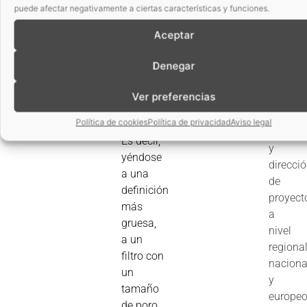
de
de la
puede afectar negativamente a ciertas características y funciones.
AINIA,
membrana
enfoca
Aceptar
y otra
especia
corriente
Denegar
en
concentrada
la
en
Ver preferencias
proyecc
sustancias
redacci
Política de cookies
Política de privacidad
Aviso legal
retenidas.
gestión
Es decir,
y
yéndose
direcci
a una
de
definición
proyect
más
a
gruesa,
nivel
a un
regional
filtro con
naciona
un
y
tamaño
europe
de poro