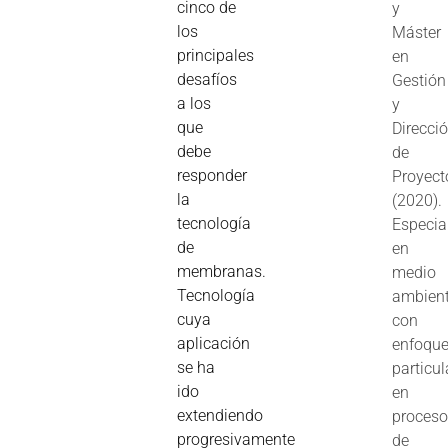
cinco de
y
los
Máster
principales
en
desafíos
Gestión
a los
y
que
Direcci
debe
de
responder
Proyect
la
(2020).
tecnología
Especia
de
en
membranas.
medio
Tecnología
ambient
cuya
con
aplicación
enfoqu
se ha
particul
ido
en
extendiendo
proces
progresivamente
de