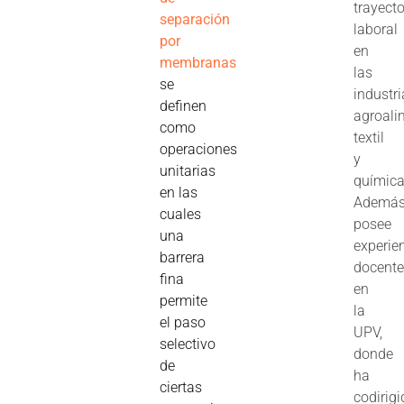
trayecto
separación
laboral
por
en
membranas
las
se
industr
definen
agroali
como
textil
operaciones
y
unitarias
química
en las
Además
cuales
posee
una
experie
barrera
docent
fina
en
permite
la
el paso
UPV,
selectivo
donde
de
ha
ciertas
codirig