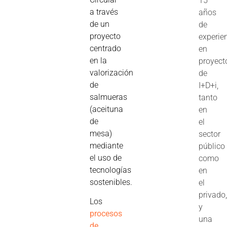
15
a través
años
de un
de
proyecto
experie
centrado
en
en la
proyect
valorización
de
de
I+D+i,
salmueras
tanto
(aceituna
en
de
el
mesa)
sector
mediante
público
el uso de
como
tecnologías
en
sostenibles.
el
privado
Los
y
procesos
una
de