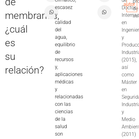
de
de
pr
autor
escasez
Doctor
de
membranas,
y
Interna
in
calidad
en
¿cuál
del
Ingenier
agua,
y
es
equilibrio
Produc
de
Industri
su
recursos
(2015),
y,
relación?
así
aplicaciones
como
médicas
Máster
y
en
relacionadas
Segurid
con las
Industri
ciencias
y
de la
Medio
salud
Ambien
son
(2011)