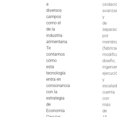
a
oxidaci
diversos
avanza
campos
y
como el
de
de la
separac
industria
por
alimentaria.
membr
Te
(fabrica
contamos
modific
cómo
diseño,
esta
ingenier
tecnología
ejecuci
entra en
y
consonancia
escalad
con la
cuenta
estrategia
con
de
más
Economía
de
Circular