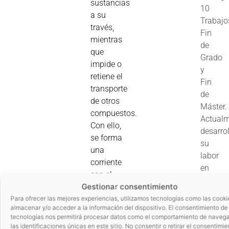
sustancias
10
a su
Trabajo
través,
Fin
mientras
de
que
Grado
impide o
y
retiene el
Fin
transporte
de
de otros
Máster.
compuestos.
Actual
Con ello,
desarro
se forma
su
una
labor
corriente
en
con el
la
Gestionar consentimiento
material
Unidad
que ha
Para ofrecer las mejores experiencias, utilizamos tecnologías como las cooki
de
almacenar y/o acceder a la información del dispositivo. El consentimiento de
pasado
Innovac
tecnologías nos permitirá procesar datos como el comportamiento de navega
a través
las identificaciones únicas en este sitio. No consentir o retirar el consentimie