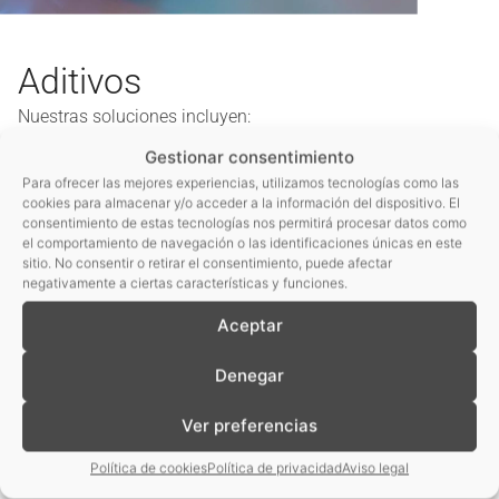
Aditivos
Nuestras soluciones incluyen:
Asesoramiento en el diseño de los planes de
Gestionar consentimiento
control
Para ofrecer las mejores experiencias, utilizamos tecnologías como las
cookies para almacenar y/o acceder a la información del dispositivo. El
Apoyo en la gestión de la logística de muestras
consentimiento de estas tecnologías nos permitirá procesar datos como
el comportamiento de navegación o las identificaciones únicas en este
con el fin de adecuar las condiciones de recogida,
sitio. No consentir o retirar el consentimiento, puede afectar
acondicionamiento, transporte y recepción de
negativamente a ciertas características y funciones.
estas
Aceptar
Realización de los análisis con las técnicas más
Denegar
adecuadas, aunando criterios de alta fiabilidad,
costes y plazos adaptados a las necesidades de
Ver preferencias
nuestros clientes, incluso para dar respuesta a
sistemas de liberación positiva
Política de cookies
Política de privacidad
Aviso legal