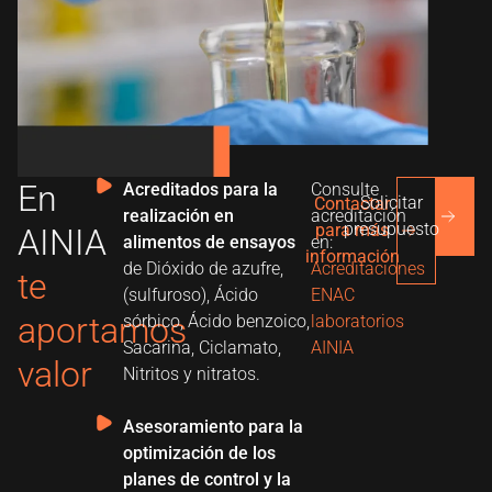
En
Acreditados para la
Consulte
Solicitar
Contactar
realización en
acreditación
presupuesto
para más
AINIA
alimentos de ensayos
en:
información
de Dióxido de azufre,
Acreditaciones
te
(sulfuroso), Ácido
ENAC
aportamos
sórbico, Ácido benzoico,
laboratorios
Sacarina, Ciclamato,
AINIA
valor
Nitritos y nitratos.
Asesoramiento para la
optimización de los
planes de control y la