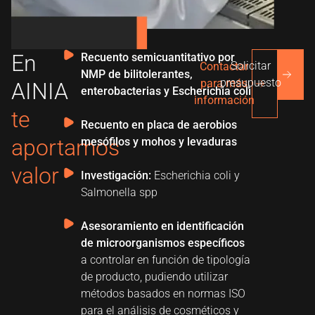
En
Recuento semicuantitativo por
Solicitar
Contactar
NMP de bilitolerantes,
presupuesto
para más
AINIA
enterobacterias y Escherichia coli
información
te
Recuento en placa de aerobios
aportamos
mesófilos y mohos y levaduras
valor
Investigación:
Escherichia coli y
Salmonella spp
Asesoramiento en identificación
de microorganismos específicos
a controlar en función de tipología
de producto, pudiendo utilizar
métodos basados en normas ISO
para el análisis de cosméticos y