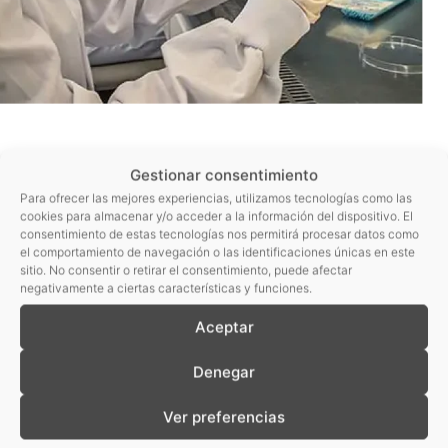
Farmacopea
Gestionar consentimiento
Asesoramiento en el diseño de los planes de
Para ofrecer las mejores experiencias, utilizamos tecnologías como las
cookies para almacenar y/o acceder a la información del dispositivo. El
control
consentimiento de estas tecnologías nos permitirá procesar datos como
el comportamiento de navegación o las identificaciones únicas en este
Apoyo en la gestión de la logística de muestras
sitio. No consentir o retirar el consentimiento, puede afectar
negativamente a ciertas características y funciones.
con el fin de adecuar las condiciones de recogida,
acondicionamiento, transporte y recepción de
Aceptar
estas
Denegar
Realización de los análisis con las técnicas más
adecuadas, aunando criterios de alta fiabilidad,
Ver preferencias
costes y plazos adaptados a las necesidades de