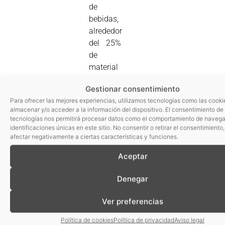
de
bebidas,
alrededor
del 25%
de
material
reciclado.
Gestionar consentimiento
ainia
Para ofrecer las mejores experiencias, utilizamos tecnologías como las cooki
almacenar y/o acceder a la información del dispositivo. El consentimiento de
centro
tecnologías nos permitirá procesar datos como el comportamiento de navega
tecnológico
,
identificaciones únicas en este sitio. No consentir o retirar el consentimiento
a través
afectar negativamente a ciertas características y funciones.
del
Aceptar
proyecto
Eco-
Denegar
Regrind,
estudia
Ver preferencias
mejorar
las
Política de cookies
Política de privacidad
Aviso legal