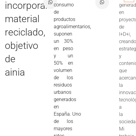
incorporan
consumo
genera
de
en
material
productos
proyect
agroalimentarios,
de
reciclado,
suponen
I+D+i,
un 30%
creand
objetivo
en peso
estrate
y un
de
y
50% en
conteni
ainia
volumen
que
de los
acerca
residuos
la
urbanos
innovac
generados
tecnoló
en
a
España. Uno
la
de los
socieda
mayores
Mi
retos