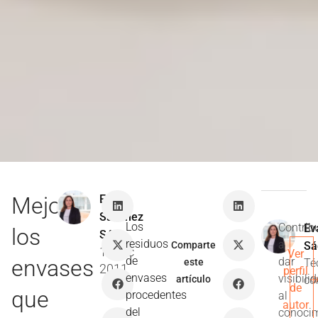
Mejorar
Eva
Sánchez
Los
Contrib
Ev
los
Sáez
residuos
a
Comparte
Sá
15 Dic
Ver
de
envases
dar
este
Té
2011
perfil
envases
visibili
artículo
co
de
que
procedentes
al
autor
del
conoci