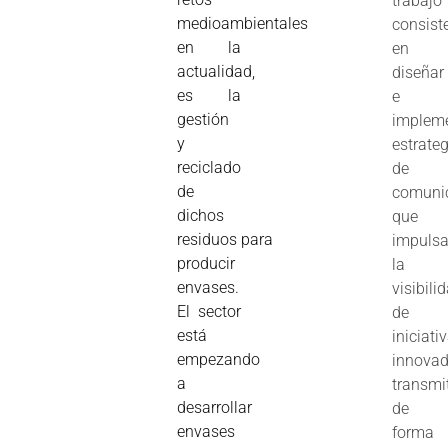
trabajo
medioambientales
consist
en la
en
actualidad,
diseñar
es la
e
gestión
implem
y
estrate
reciclado
de
de
comuni
dichos
que
residuos para
impuls
producir
la
envases.
visibili
El sector
de
está
iniciati
empezando
innovad
a
transmi
desarrollar
de
envases
forma