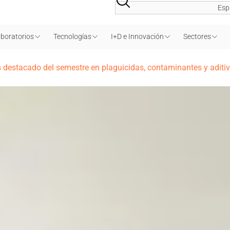
Esp
boratorios
Tecnologías
I+D e Innovación
Sectores
s destacado del semestre en plaguicidas, contaminantes y aditi