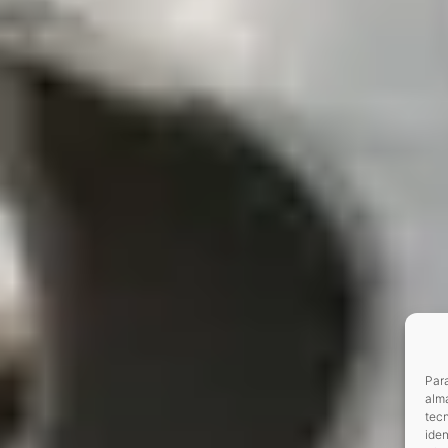
Para
alma
tec
iden