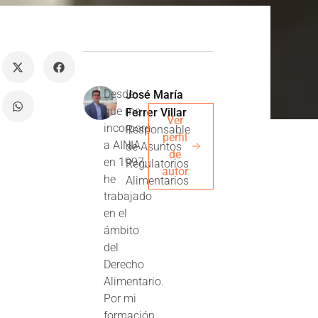
Desde
José María
que me
Ferrer Villar
Ver
incorporé
Responsable
perfil
a AINIA
de Asuntos
de
en 1997,
Regulatorios
autor
he
Alimentarios
trabajado
en el
ámbito
del
Derecho
Alimentario.
Por mi
formación