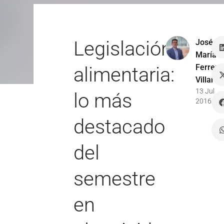
Legislación
José
María
Ferrer
alimentaria:
Villar
13 Jul
lo más
2016
destacado
del
semestre
en