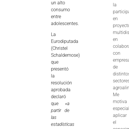
un alto
la
consumo
partici
entre
en
adolescentes.
proyect
multidis
La
en
Eurodiputada
colabor
(Christel
con
Schaldemose)
empres
que
de
presentó
distinto
la
sectore
resolución
agroali
aprobada
Me
declaró
motiva
que
«a
especia
partir de
aplicar
las
el
estadísticas