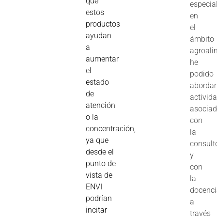
que
especia
estos
en
productos
el
ayudan
ámbito
a
agroali
aumentar
he
el
podido
estado
abordar
de
activid
atención
asocia
o la
con
concentración,
la
ya que
consult
desde el
y
punto de
con
vista de
la
ENVI
docenc
podrían
a
incitar
través