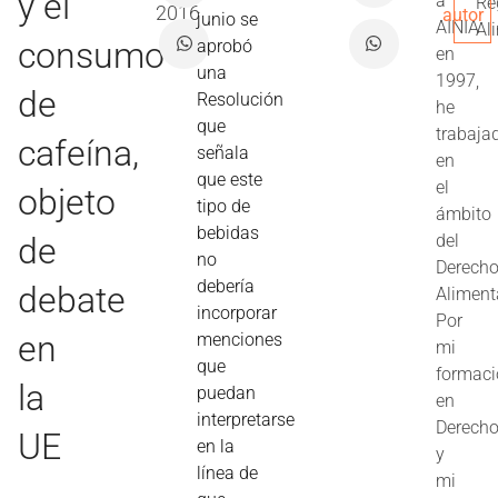
y el
a
Re
2016
autor
junio se
AINIA
Al
consumo
aprobó
en
una
1997,
de
Resolución
he
que
trabaja
cafeína,
señala
en
que este
el
objeto
tipo de
ámbito
bebidas
de
del
no
Derech
debería
debate
Aliment
incorporar
Por
en
menciones
mi
que
formac
la
puedan
en
interpretarse
Derech
UE
en la
y
línea de
mi