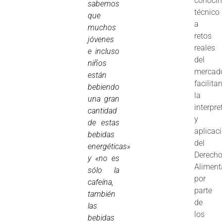
conoci
sabemos
técnico
que
a
muchos
retos
jóvenes
reales
e incluso
del
niños
mercad
están
facilita
bebiendo
la
una gran
interpre
cantidad
y
de estas
aplicac
bebidas
del
energéticas»
Derech
y «no es
Aliment
sólo la
por
cafeína,
parte
también
de
las
los
bebidas