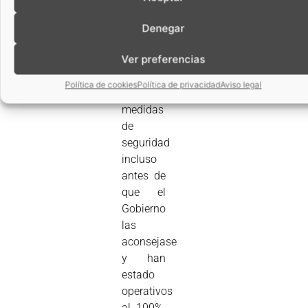
En
ANECOOP
Denegar
se
Ver preferencias
fueron
implementando
Política de cookies
Política de privacidad
Aviso legal
las
medidas
de
seguridad
incluso
antes de
que el
Gobierno
las
aconsejase
y han
estado
operativos
al 100%.