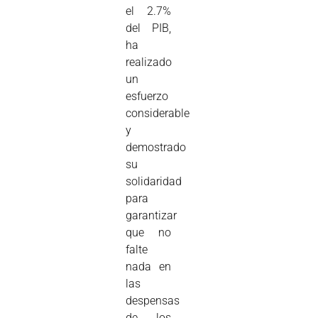
el 2.7%
del PIB,
ha
realizado
un
esfuerzo
considerable
y
demostrado
su
solidaridad
para
garantizar
que no
falte
nada en
las
despensas
de los