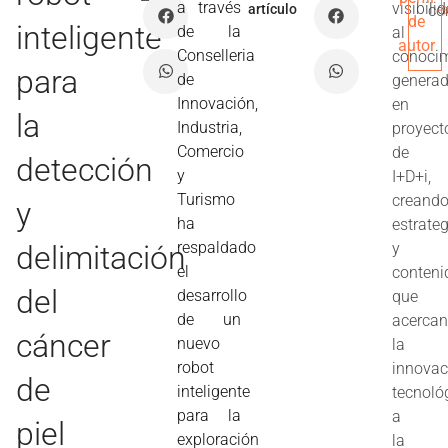
a través
visibili
artículo
co
de
inteligente
de la
al
autor
Conselleria
conoci
para
de
genera
Innovación,
en
la
Industria,
proyect
Comercio
de
detección
y
I+D+i,
Turismo
creand
y
ha
estrate
respaldado
delimitación
y
el
conteni
del
desarrollo
que
de un
acerca
cáncer
nuevo
la
robot
innovac
de
inteligente
tecnoló
para la
a
piel
exploración
la