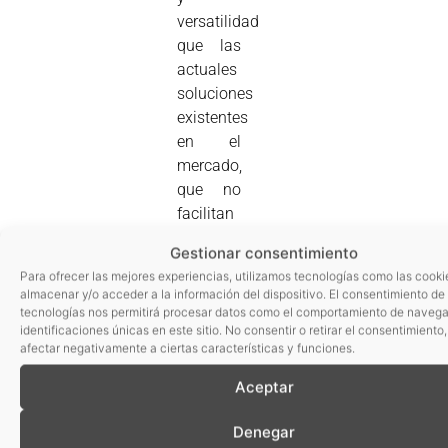
versatilidad
que las
actuales
soluciones
existentes
en el
mercado,
que no
facilitan
el
Gestionar consentimiento
diagnóstico
Para ofrecer las mejores experiencias, utilizamos tecnologías como las cooki
de los
almacenar y/o acceder a la información del dispositivo. El consentimiento de
tipos de
tecnologías nos permitirá procesar datos como el comportamiento de navega
identificaciones únicas en este sitio. No consentir o retirar el consentimiento
cáncer
afectar negativamente a ciertas características y funciones.
de piel
más
Aceptar
frecuentes
y
Denegar