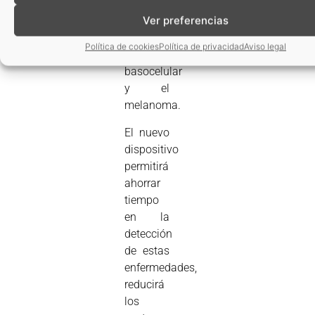
peligrosos,
Ver preferencias
como
son el
Política de cookies
Política de privacidad
Aviso legal
carcinoma
basocelular
y el
melanoma.
El nuevo
dispositivo
permitirá
ahorrar
tiempo
en la
detección
de estas
enfermedades,
reducirá
los