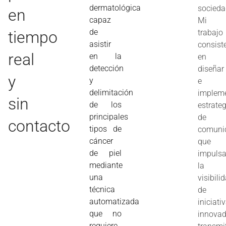
dermatológica
socieda
en
capaz
Mi
de
tiempo
trabajo
asistir
consist
real
en la
en
detección
diseñar
y
y
e
delimitación
implem
sin
de los
estrate
principales
de
contacto
tipos de
comuni
cáncer
que
de piel
impuls
mediante
la
una
visibili
técnica
de
automatizada
iniciati
que no
innovad
requiere