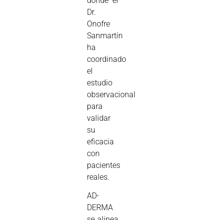
donde el
Dr.
Onofre
Sanmartín
ha
coordinado
el
estudio
observacional
para
validar
su
eficacia
con
pacientes
reales.
AD-
DERMA
se alinea