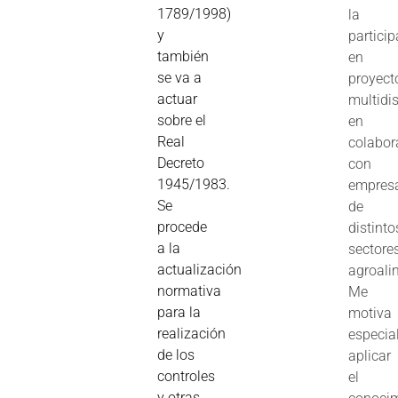
1789/1998)
la
y
partici
también
en
se va a
proyect
actuar
multidis
sobre el
en
Real
colabor
Decreto
con
1945/1983.
empres
Se
de
procede
distinto
a la
sectore
actualización
agroali
normativa
Me
para la
motiva
realización
especia
de los
aplicar
controles
el
y otras