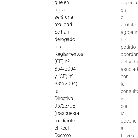
que en
especia
breve
en
será una
el
realidad.
ámbito
Se han
agroali
derogado
he
los
podido
Reglamentos
abordar
(CE) nº
activid
854/2004
asocia
y (CE) nº
con
882/2004),
la
la
consult
Directiva
y
96/23/CE
con
(traspuesta
la
mediante
docenc
el Real
a
Decreto
través