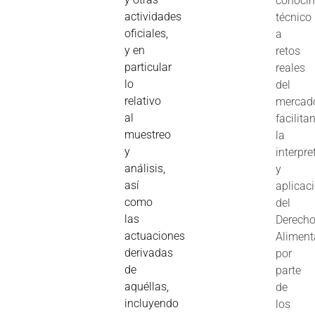
conoci
actividades
técnico
oficiales,
a
y en
retos
particular
reales
lo
del
relativo
mercad
al
facilita
muestreo
la
y
interpre
análisis,
y
así
aplicac
como
del
las
Derech
actuaciones
Aliment
derivadas
por
de
parte
aquéllas,
de
incluyendo
los