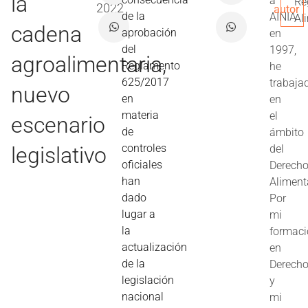
la
a
Re
2022
autor
de la
AINIA
Al
cadena
aprobación
en
del
1997,
agroalimentaria,
Reglamento
he
625/2017
trabaja
nuevo
en
en
materia
el
escenario
de
ámbito
controles
legislativo
del
oficiales
Derech
han
Aliment
dado
Por
lugar a
mi
la
formac
actualización
en
de la
Derech
legislación
y
nacional
mi