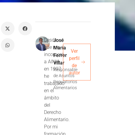
Desde
José
que me
María
Ver
incorporé
Ferrer
perfil
a AINIA
Villar
de
en 1997,
Responsable
autor
he
de Asuntos
Regulatorios
trabajado
Alimentarios
en el
ámbito
del
Derecho
Alimentario.
Por mi
formación