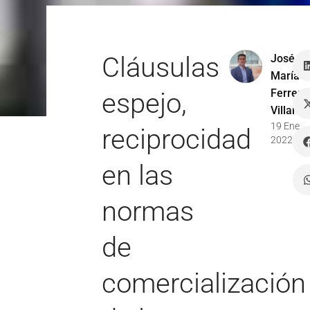
Cláusulas
José
María
Ferrer
espejo,
Villar
19 Ene
reciprocidad
2022
en las
normas
de
comercialización