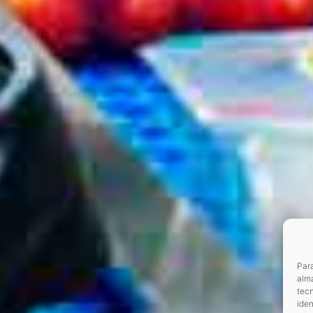
Para
alma
tec
iden