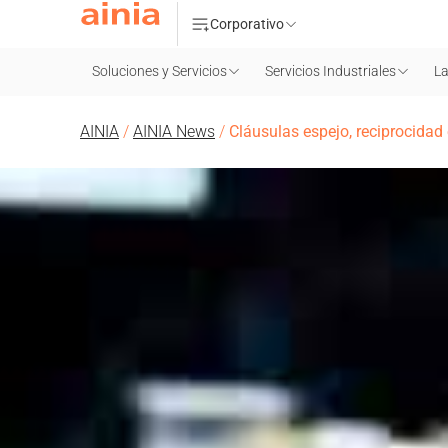
Corporativo
Soluciones y Servicios
Servicios Industriales
La
AINIA
/
AINIA News
/
Cláusulas espejo, reciprocidad