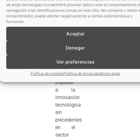
de estas tecnologías nos permitirá procesar datos como el comportamiento 
reciclables.
navegación o las identificaciones únicas en este sitio. No consentir o retirar e
El
consentimiento, puede afectar negativamente a ciertas características y
funciones.
cumplimiento
de este
Aceptar
objetivo
abre un
Denegar
tiempo
de
Ver preferencias
cambios
Política de cookies
Política de privacidad
Aviso legal
y un
impulso
a la
innovación
tecnológica
sin
precedentes
en el
sector