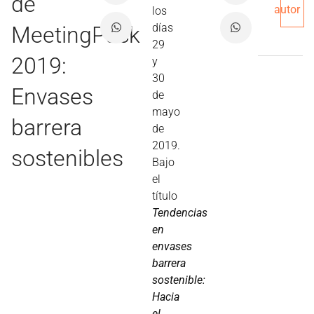
de
autor
los
días
MeetingPack
29
2019:
y
30
Envases
de
mayo
barrera
de
2019.
sostenibles
Bajo
el
título
Tendencias
en
envases
barrera
sostenible:
Hacia
el