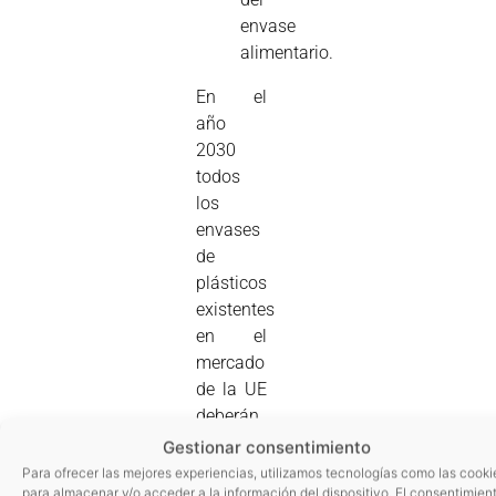
envase
alimentario.
En el
año
2030
todos
los
envases
de
plásticos
existentes
en el
mercado
de la UE
deberán
ser
Gestionar consentimiento
reutilizables
Para ofrecer las mejores experiencias, utilizamos tecnologías como las cooki
para almacenar y/o acceder a la información del dispositivo. El consentimien
o