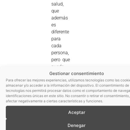
salud,
que
además
es
diferente
para
cada
persona,
pero que
puede
Gestionar consentimiento
variar
según
Para ofrecer las mejores experiencias, utilizamos tecnologías como las cooki
almacenar y/o acceder a la información del dispositivo. El consentimiento de
diversos
tecnologías nos permitirá procesar datos como el comportamiento de navega
factores
identificaciones únicas en este sitio. No consentir o retirar el consentimiento
como la
afectar negativamente a ciertas características y funciones.
alimentación,
Aceptar
ha
posibilitado
Denegar
el salto