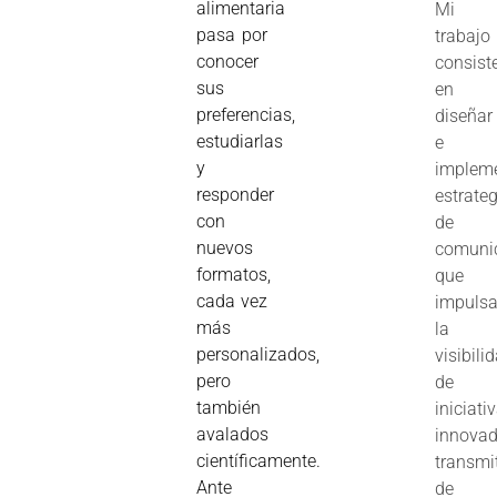
alimentaria
Mi
pasa por
trabajo
conocer
consist
sus
en
preferencias,
diseñar
estudiarlas
e
y
implem
responder
estrate
con
de
nuevos
comuni
formatos,
que
cada vez
impuls
más
la
personalizados,
visibili
pero
de
también
iniciati
avalados
innovad
científicamente.
transmi
Ante
de