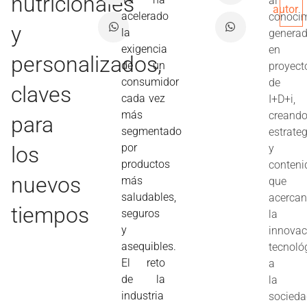
nutricionales
al
autor
acelerado
conoci
y
la
genera
exigencia
en
personalizados,
de un
proyect
consumidor
de
claves
cada vez
I+D+i,
más
creand
para
segmentado
estrate
por
los
y
productos
conteni
nuevos
más
que
saludables,
acerca
tiempos
seguros
la
y
innovac
asequibles.
tecnoló
El reto
a
de la
la
industria
socieda