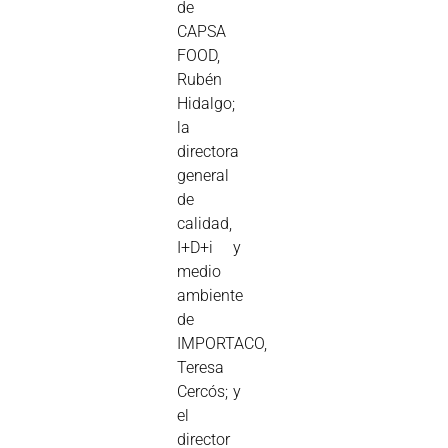
de
CAPSA
FOOD,
Rubén
Hidalgo;
la
directora
general
de
calidad,
I+D+i y
medio
ambiente
de
IMPORTACO,
Teresa
Cercós; y
el
director