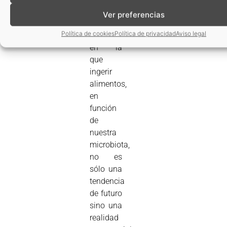
hacia la
Ver preferencias
alimentación
Política de cookies
Política de privacidad
Aviso legal
personalizada
en la
que
ingerir
alimentos,
en
función
de
nuestra
microbiota,
no es
sólo una
tendencia
de futuro
sino una
realidad