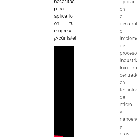
necesitas
aplicad
para
en
aplicarlo
el
en tu
desarro
empresa.
e
¡Apúntate!
implem
de
proces
industri
Inicial
centrad
en
tecnolo
de
micro
y
nanoenc
y
mas