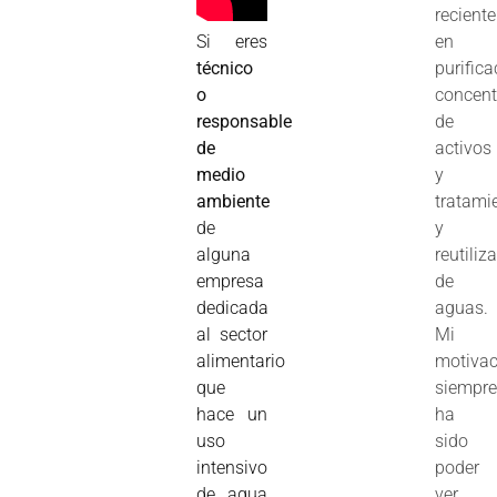
recient
Si eres
en
técnico
purifica
o
concent
responsable
de
de
activos
medio
y
ambiente
tratami
de
y
alguna
reutiliz
empresa
de
dedicada
aguas.
al sector
Mi
alimentario
motivac
que
siempr
hace un
ha
uso
sido
intensivo
poder
de agua
ver