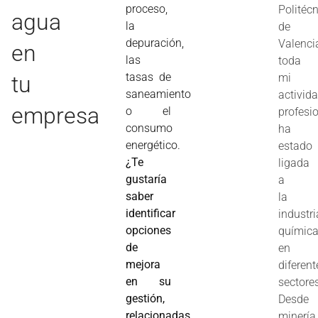
proceso,
Politéc
agua
la
de
depuración,
Valenci
en
las
toda
tasas de
tu
mi
saneamiento
activid
empresa
o el
profesi
consumo
ha
energético.
estado
¿Te
ligada
gustaría
a
saber
la
identificar
industri
opciones
químic
de
en
mejora
diferent
en su
sectore
gestión,
Desde
relacionadas
minería