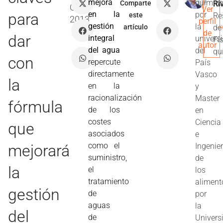
mejora
químic
Comparte
Ri
Oct
Ver
en la
para
por
este
Re
2013
perfil
gestión
la
artículo
de
de
dar
integral
univers
Fí
autor
del agua
del
qu
con
repercute
País
directamente
Vasco
la
en la
y
racionalización
Master
fórmula
de los
en
costes
Ciencia
que
asociados
e
como el
mejorará
Ingenier
suministro,
de
la
el
los
tratamiento
aliment
gestión
de
por
aguas
la
del
de
Univers