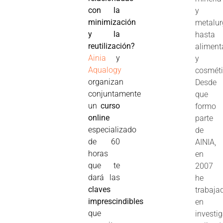
con la
y
minimización
metalur
y la
hasta
reutilización?
aliment
Ainia
y
y
Aqualogy
cosméti
organizan
Desde
conjuntamente
que
un
curso
formo
online
parte
especializado
de
de 60
AINIA,
horas
en
que te
2007
dará las
he
claves
trabaja
imprescindibles
en
que
investi