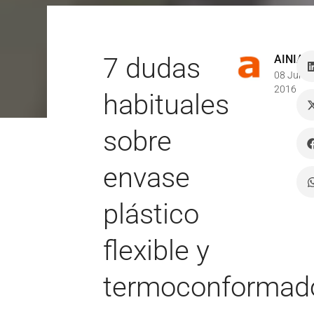
7 dudas
AINIA
08 Jun
2016
habituales
sobre
envase
plástico
flexible y
termoconformad