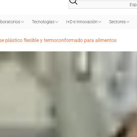
Esp
boratorios
Tecnologías
I+D e Innovación
Sectores
se plástico flexible y termoconformado para alimentos