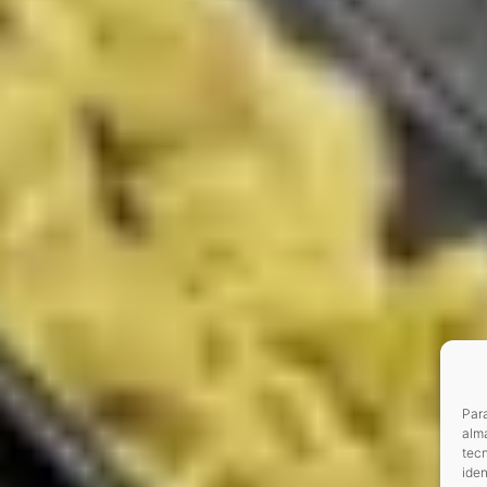
Para
alma
tec
iden