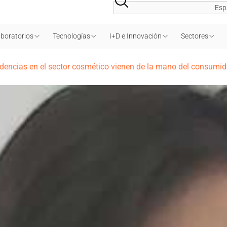
Esp
boratorios
Tecnologías
I+D e Innovación
Sectores
dencias en el sector cosmético vienen de la mano del consumid