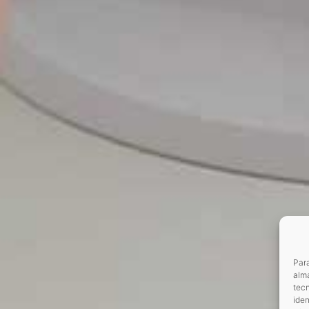
Para
alma
tec
iden