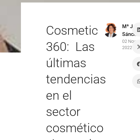
Cosmetic
Mª Jos
Sánche
02 Nov
360: Las
2022
últimas
tendencias
en el
sector
cosmético