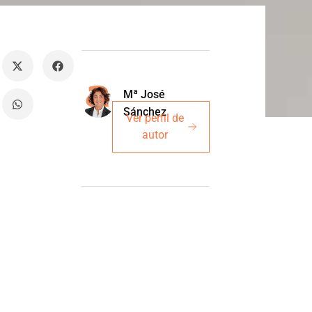
Mª José
Sánchez
Ver perfil de
autor