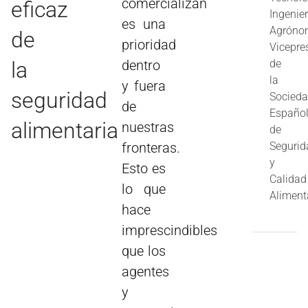
comercializan
eficaz
Ingenie
es una
Agróno
de
prioridad
Vicepre
la
de
dentro
la
y fuera
seguridad
Socied
de
Españo
alimentaria
nuestras
de
Segurid
fronteras.
y
Esto es
Calidad
lo que
Aliment
hace
imprescindibles
que los
agentes
y