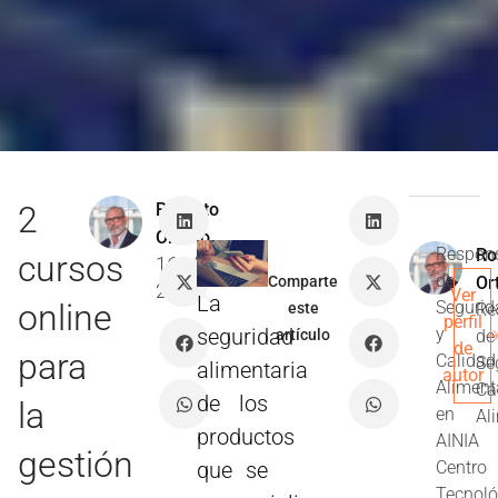
2
Roberto
Ortuño
Respon
Ro
cursos
16 Mar
de
Comparte
Or
2016
Ver
La
online
Segurid
este
Re
perfil
y
seguridad
artículo
de
de
para
Calidad
Se
alimentaria
autor
Aliment
Ca
de los
la
en
Al
productos
AINIA
gestión
Centro
que se
Tecnoló