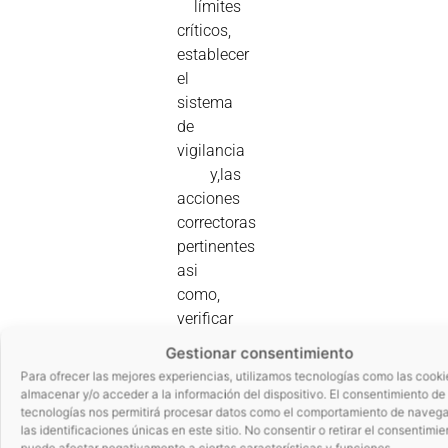
límites
críticos,
establecer
el
sistema
de
vigilancia
y,las
acciones
correctoras
pertinentes
asi
como,
verificar
que el
Gestionar consentimiento
sistema
Para ofrecer las mejores experiencias, utilizamos tecnologías como las cooki
es
almacenar y/o acceder a la información del dispositivo. El consentimiento de
tecnologías nos permitirá procesar datos como el comportamiento de navega
efectivo,
las identificaciones únicas en este sitio. No consentir o retirar el consentimie
documentar